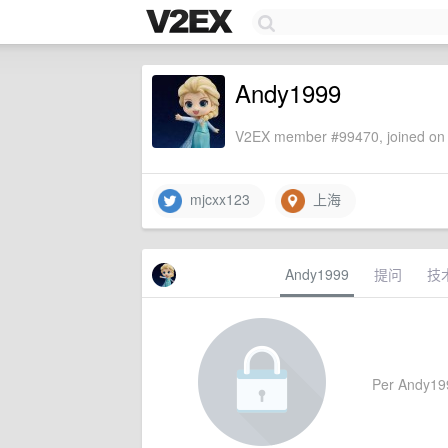
Andy1999
V2EX member #99470, joined on 
mjcxx123
上海
Andy1999
提问
技
Per Andy1999