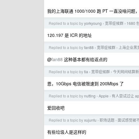
我的上海联通 1000/1000 跑 PT 一直没啥
Replied to a topic by
yorkyoung
宽带症候群
1680
›
›
120.197 是 ICR 的地址
Replied to a topic by
fan88
宽带症候群
上海企业黑
›
›
@
fan88
这种基本都有给返点的
Replied to a topic by
tia
宽带症候群
今天网间结算新
›
›
恩，10Gbps 电信被限速到 200Mbps 了
Replied to a topic by
nutting
Apple
有人尝试过让 app
›
›
爱回收吧
Replied to a topic by
xujunfu
职场话题
面试感觉被
›
›
有些垃圾人是这样的