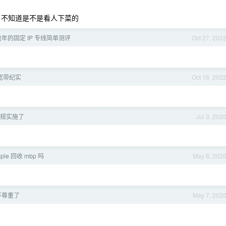
问题，不知道是不是看人下菜的
 包年的固定 IP 专线简单测评
Oct 27, 202
宽带纪实
Oct 16, 202
规实施了
Jul 3, 202
le 回收 mbp 吗
May 8, 202
不尊重了
May 7, 202