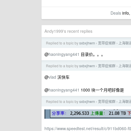
Deals
info,
Andy1999's recent replies
Replied to a topic by
sxbxjhwm
宽带症候群
上海联
›
›
@
haoningyang441
目录价。。。
Replied to a topic by
sxbxjhwm
宽带症候群
上海联
›
›
@
vlad
沃快车
@
haoningyang441
1000 块一个月吧好像是
Replied to a topic by
sxbxjhwm
宽带症候群
上海联
›
›
https://www.speedtest.net/result/c/911bd060