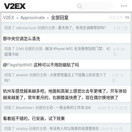
V2EX
Approximate
全部回复
回复总数
74
›
›
回复了 rationa1cuzz 创建的主题
夏天到了，有洗空调推荐的吗？
5 月 7 日
›
那中央空调怎么清洗
回复了 CNN 创建的主题
解决 iPhone NFC 无法使用加密门禁： IC
4 月 29
›
日
超薄卡贴
@
Flagship9945
这种可以不用防磁贴了吗
回复了 akakidz 创建的主题
大家感觉最近上下班路上的车变少了
3 月 13
›
日
吗？
杭州车感觉越来越多吧，地面和高架上感觉比去年更堵了，开车体验
越来越差了，常年累月的，右脚膝盖快费了，现在偶尔换地铁了
回复了 BlackHole1 创建的主题
一款全新的工作流 IDE
2025 年 2 月 20 日
›
看着挺不错的，已安装，试下效果
回复了 vicalloy 创建的主题
有没有人可以简单的说清楚现在
2024 年 12 月
›