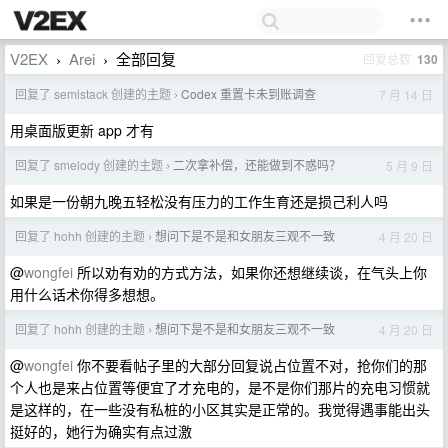
V2EX
Arei
全部回复
回复总数
130
›
›
回复了 semistack 创建的主题
Codex 重置卡未到账调查
7 月 14 日
›
用桌面版更新 app 才有
回复了 smelody 创建的主题
二次拿补偿，还能做到不惑吗？
5 月 9 日
›
如果是一份朝九晚五轻松没有压力的工作生育还是损己利人吗
回复了 hohh 创建的主题
想问下是不是和女朋友三观不一致
4 月 20 日
›
@
wongfei
所以劝有劝的方式方法，如果你还想继续谈，在气头上你
用什么话术你得多想想。
回复了 hohh 创建的主题
想问下是不是和女朋友三观不一致
4 月 20 日
›
@
wongfei
你不要看帖子里的大部分回复说占位置不对，抢你们的那
个人也是来占位置等便宜了才充电的，是不是你们那片的充电习惯就
是这样的，在一些没有私桩的小区其实是正常的。我觉得遇事能出头
挺好的，她行为确实有点过激