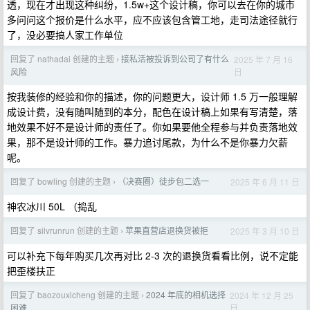
透，现在才出现这种纠纷，1.5w+这个设计稿，你可以去在你的城市
多问问这个报价是什么水平，应不应该包含管工地，走司法途径就行
了，没必要搞人家工作单位
回复了 nathadai 创建的主题
接私活被投诉到公司了有什么
2025 年 7 月 16
›
日
风险
按我装修的经验和你的描述，你的问题更大，设计师 1.5 万一般理解
成设计费，没有随叫随到的本分，配色在设计稿上如果有写清楚，落
地效果不好不是设计师的责任了。你如果要他全程参与并负责落地效
果，那不是设计师的工作。暴力追讨尾款，为什么不是你暴力欠薪
呢。
回复了 bowling 创建的主题
（决赛圈）徒步包二选一
2025 年 6 月 11 日
›
神农冰川 50L （捣乱
回复了 silvrunrun 创建的主题
苹果直营店退换货被拒
2025 年 3 月 10 日
›
可以补充下每年购买几次再对比 2-3 次的退换货看看比例，说不定能
把歪楼扶正
回复了 baozouxicheng 创建的主题
2024 年底的相机选择
2024 年 12 月 25
›
日
困难