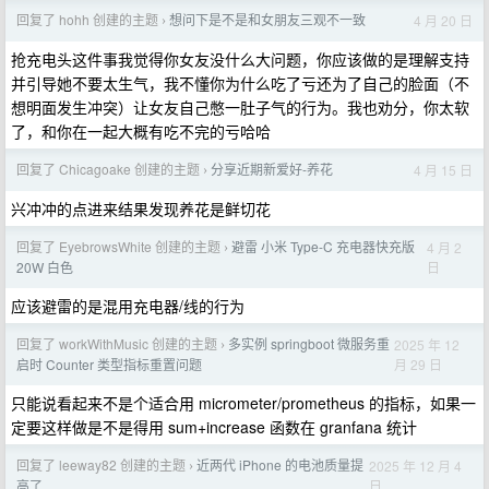
回复了 hohh 创建的主题
想问下是不是和女朋友三观不一致
4 月 20 日
›
抢充电头这件事我觉得你女友没什么大问题，你应该做的是理解支持
并引导她不要太生气，我不懂你为什么吃了亏还为了自己的脸面（不
想明面发生冲突）让女友自己憋一肚子气的行为。我也劝分，你太软
了，和你在一起大概有吃不完的亏哈哈
回复了 Chicagoake 创建的主题
分享近期新爱好-养花
4 月 15 日
›
兴冲冲的点进来结果发现养花是鲜切花
回复了 EyebrowsWhite 创建的主题
避雷 小米 Type-C 充电器快充版
4 月 2
›
日
20W 白色
应该避雷的是混用充电器/线的行为
回复了 workWithMusic 创建的主题
多实例 springboot 微服务重
2025 年 12
›
月 29 日
启时 Counter 类型指标重置问题
只能说看起来不是个适合用 micrometer/prometheus 的指标，如果一
定要这样做是不是得用 sum+increase 函数在 granfana 统计
回复了 leeway82 创建的主题
近两代 iPhone 的电池质量提
2025 年 12 月 4
›
日
高了