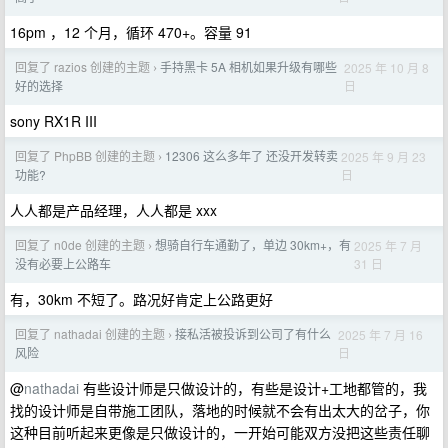
16pm ，12 个月，循环 470+。容量 91
回复了 razios 创建的主题
手持黑卡 5A 相机如果升级有哪些
2025 年 10 月 8
›
日
好的选择
sony RX1R III
回复了 PhpBB 创建的主题
12306 这么多年了 还没开发转卖
2025 年 9 月 23
›
日
功能?
人人都是产品经理，人人都是 xxx
回复了 n0de 创建的主题
想骑自行车通勤了，单边 30km+，有
2025 年 7 月
›
31 日
没有必要上公路车
有，30km 不短了。路况好肯定上公路更好
回复了 nathadai 创建的主题
接私活被投诉到公司了有什么
2025 年 7 月 16
›
日
风险
@
nathadai
有些设计师是只做设计的，有些是设计+工地都管的，我
找的设计师是自带施工团队，落地的时候就不会有出太大的岔子，你
这种目前听起来更像是只做设计的，一开始可能双方没把这些责任聊