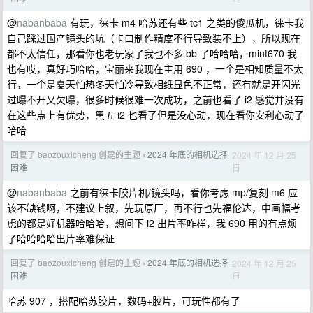
@
nabanbaba
有玩，徕卡 m4 哈苏还有些 tc1 之类的傻瓜机，徕卡我
自己踩过国产镜头的坑（卡口制作精度不行导致装不上），所以现在
都不太信任，那看你也老玩家了我也不多 bb 了哈哈哈，mint670 我
也有哎，真好巧哈哈，宝丽来我现在主用 690 ，一个是相知质量不太
行，一个是夏天怕热冬天怕冷导致相纸显色不正常，还有就是开闪光
过曝不开又欠曝，很多时候很难一次成功，之前也看了 i2 感觉并没有
在这些点上有优势，黑五 i2 也看了但是没心动，现在看你安利心动了
哈哈
回复了 baozouxicheng 创建的主题
2024 年底的相机选择
2024 年 12 月 25
›
日
困难
@
nabanbaba
之前有徕卡胶片机/镜头吗，看你考虑 mp/复刻 m6 应
该不缺钱啊，不建议上叙，先玩原厂，再不行也先福伦达，中画幅考
虑的都是好机器哈哈哈，想问下 i2 出片率咋样，我 690 用的有点烦
了哈哈哈哈出片率难保证
回复了 baozouxicheng 创建的主题
2024 年底的相机选择
2024 年 12 月 25
›
日
困难
哈苏 907 ，搭配哈苏胶片，数码+胶片，可玩性都有了