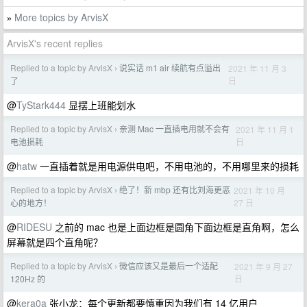
More topics by ArvisX
»
ArvisX's recent replies
Replied to a topic by ArvisX
说实话 m1 air 续航有点溢出
2021 年 11 月 3
›
日
了
@
TyStark444
显摆上班能划水
Replied to a topic by ArvisX
亲测 Mac 一直插电用就不会有
2021 年 11 月 1
›
日
电池损耗
@
hatw
一直插着就是用电源供电吧，不用电池的，不用哪里来的损耗
Replied to a topic by ArvisX
绝了！新 mbp 还有比刘海更恶
2021 年 10 月
›
27 日
心的地方！
@
RIDESU
之前的 mac 也是上面边框是圆角下面边框是直角啊，怎么
屏幕就是四个直角呢？
Replied to a topic by ArvisX
微信应该又是最后一个适配
2021 年 9 月 27
›
日
120Hz 的
@
kera0a
张小龙：每个更新都要慎重因为我们有 14 亿用户