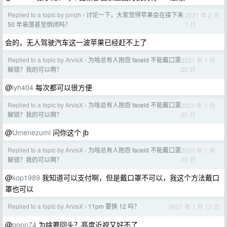
Replied to a topic by jonqh
讨论一下，大家觉得苹果会在接下来
2021 年 2 月
›
1 日
50 年衰落甚至倒闭吗？
会的，无人驾驶汽车这一波苹果已经赶不上了
Replied to a topic by ArvisX
为啥总有人抱怨 faceid 不能戴口罩
2021 年 1 月
›
20 日
解锁？我的可以啊？
@
lyh404
每次都可以很方便
Replied to a topic by ArvisX
为啥总有人抱怨 faceid 不能戴口罩
2021 年 1 月
›
20 日
解锁？我的可以啊？
@
Umenezumi
问你这个 jb
Replied to a topic by ArvisX
为啥总有人抱怨 faceid 不能戴口罩
2021 年 1 月
›
20 日
解锁？我的可以啊？
@
kop1989
我知道可以支付啊，但是戴口罩不可以，我这个方法戴口
罩也可以
Replied to a topic by ArvisX
11pm 要换 12 吗？
2021 年 1 月 13 日
›
@
popn74
为啥要回头？高度近视又好不了