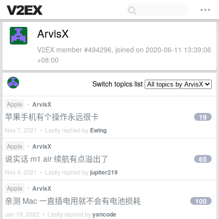
ArvisX
V2EX member #494296, joined on 2020-06-11 13:39:06
+08:00
Switch topics list
Apple
•
ArvisX
苹果手机有个操作永远很卡
19
Nov 7, 2021 • Lastly replied by
Ewing
Apple
•
ArvisX
说实话 m1 air 续航有点溢出了
65
Nov 4, 2021 • Lastly replied by
jupiter219
Apple
•
ArvisX
亲测 Mac 一直插电用就不会有电池损耗
100
Jan 19, 2022 • Lastly replied by
yancode