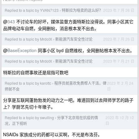
Replied to a topic by YVAN7123
特斯拉为啥卖的这么好？
2023 年 7 月 26 日
›
@
343
不讨论车的好坏，媒体监督方面特斯拉没得说。同事小区其它
品牌电动车自燃，全网删帖，消息根本发不出去。
Replied to a topic by MrdotX
新能源汽车安全性讨论
2023 年 7 月 26 日
›
@
BaseException
同事小区 byd 自燃维权，全网删帖根本发不出去。
Replied to a topic by MrdotX
新能源汽车安全性讨论
2023 年 7 月 21 日
›
特斯拉的自燃事故还是屈指可数吧
Replied to a topic by karottc
程序员就喜欢免费帮人干活，律
2023 年 2 月 24
›
日
师就不会
分享是互联网蓬勃勃发的动力之一吧。难道回到过去拜师学艺的路子
上？学厨艺先切十年墩子。
Replied to a topic by swulling
分享下北京现在抗疫的情
2022 年 12 月 12
›
日
况，正下视听
NSAIDs 家族成分的药都可以买啊，不光是布洛芬。