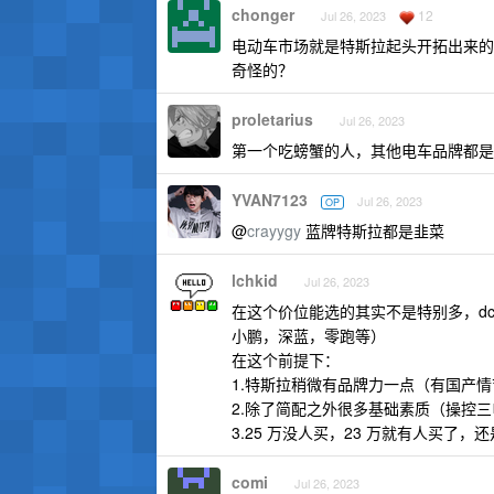
chonger
12
Jul 26, 2023
电动车市场就是特斯拉起头开拓出来的，
奇怪的？
proletarius
Jul 26, 2023
第一个吃螃蟹的人，其他电车品牌都是
YVAN7123
Jul 26, 2023
OP
@
crayygy
蓝牌特斯拉都是韭菜
lchkid
Jul 26, 2023
在这个价位能选的其实不是特别多，dcd20
小鹏，深蓝，零跑等）
在这个前提下：
1.特斯拉稍微有品牌力一点（有国产情节
2.除了简配之外很多基础素质（操控
3.25 万没人买，23 万就有人买了，
comi
Jul 26, 2023