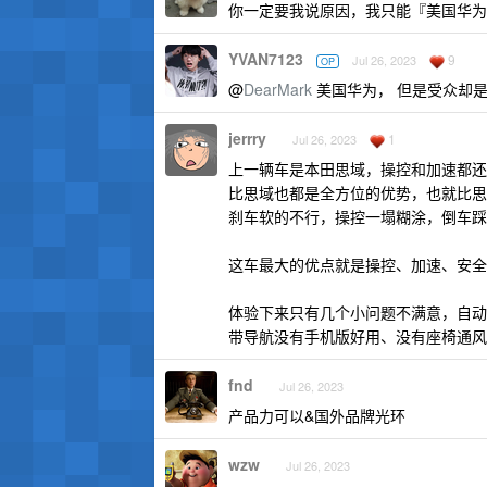
你一定要我说原因，我只能『美国华为
YVAN7123
9
Jul 26, 2023
OP
@
DearMark
美国华为， 但是受众却
jerrry
1
Jul 26, 2023
上一辆车是本田思域，操控和加速都还算
比思域也都是全方位的优势，也就比思域贵
刹车软的不行，操控一塌糊涂，倒车踩
这车最大的优点就是操控、加速、安全
体验下来只有几个小问题不满意，自动
带导航没有手机版好用、没有座椅通风
fnd
Jul 26, 2023
产品力可以&国外品牌光环
wzw
Jul 26, 2023