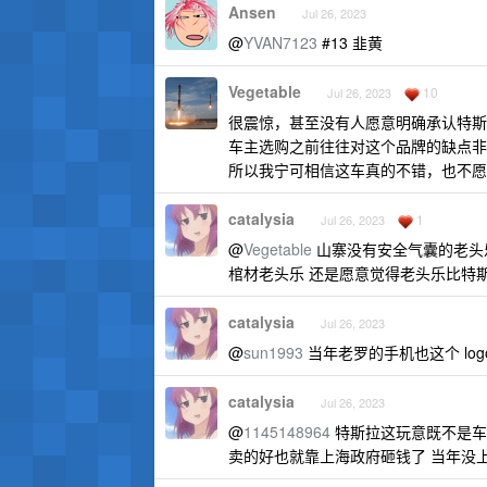
Ansen
Jul 26, 2023
@
YVAN7123
#13 韭黄
Vegetable
10
Jul 26, 2023
很震惊，甚至没有人愿意明确承认特斯
车主选购之前往往对这个品牌的缺点非
所以我宁可相信这车真的不错，也不愿
catalysia
1
Jul 26, 2023
@
Vegetable
山寨没有安全气囊的老头
棺材老头乐 还是愿意觉得老头乐比特
catalysia
Jul 26, 2023
@
sun1993
当年老罗的手机也这个 logo
catalysia
Jul 26, 2023
@
1145148964
特斯拉这玩意既不是车
卖的好也就靠上海政府砸钱了 当年没