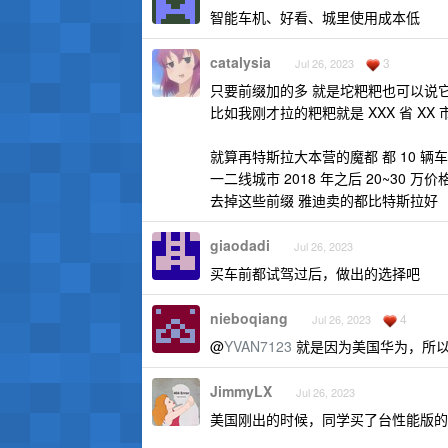
智能车机、好看、城里使用成本低
catalysia
3
Jul 26, 2023
只要前缀加的多 就是坨粑粑也可以说
比如我刚才拉的粑粑就是 XXX 省 XX 
就算再特斯拉大本营的魔都 都 10 
一二线城市 2018 年之后 20~30
去掉这些前缀 雅迪卖的都比特斯拉好
giaodadi
Jul 26, 2023
买车前都试驾过后，做出的选择吧
nieboqiang
4
Jul 26, 2023
@
YVAN7123
就是因为美国华为，所
JimmyLX
Jul 26, 2023
美国刚出的时候，同学买了台性能版的