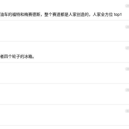
2
油车的福特和梅赛德斯，整个赛道都是人家创造的，人家全方位 top1
2
2
者四个轮子的冰箱。
2
2
3