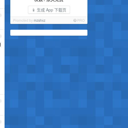
📱 生成 App 下载页
2
Promoted by
mzshxz
PRO
3
相
、
4
5