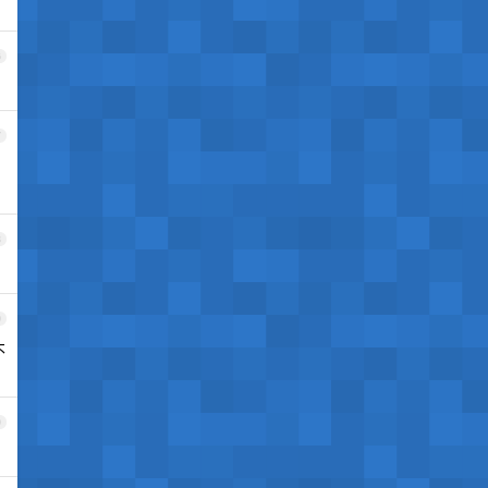
6
7
8
9
不
0