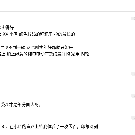
1
它卖得好
市 XX 小区 颜色较浅的粑粑里 拉的最长的
辆车里见不到一辆 这也叫卖的好那就只能是
 万价格上 能上绿牌的纯电电动车卖的最好的 家用 四轮
1
1
以受众才是部分国人啊。
1
 S ，在小区的直路上给我体验了一次零百，印象深刻