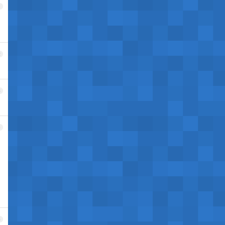
1
2
3
4
，
5