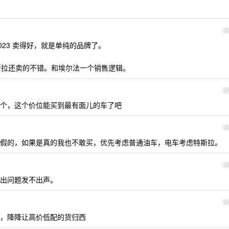
2
2023 卖得好，就是单纯的品牌了。
特斯拉还卖的不错。和埃尔法一个销售逻辑。
2
在一个，这个价位能买到最有面儿的车了吧
2
假的，如果是真的我也不敢买，优先考虑普通油车，电车考虑特斯拉。
2
牌子出问题发不出声。
2
，降降让高价低配的货归西