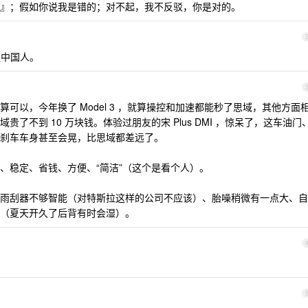
』；假如你说我是错的；对不起，我不反驳，你是对的。
是中国人。
可以，今年换了 Model 3 ，就算操控和加速都能秒了思域，其他方面
了不到 10 万块钱。体验过朋友的宋 Plus DMI ，惊呆了，这车油门
刹车车身甚至会晃，比思域都差远了。
、稳定、省钱、方便、“简洁”（这个是看个人）。
雨刮器不够智能（对特斯拉这样的公司不应该）、胎噪稍微有一点大、自
（夏天开久了后背有时会湿）。