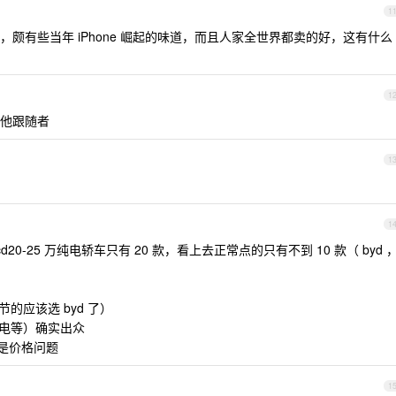
1
颇有些当年 iPhone 崛起的味道，而且人家全世界都卖的好，这有什么
1
他跟随者
1
1
-25 万纯电轿车只有 20 款，看上去正常点的只有不到 10 款（ byd 
的应该选 byd 了）
三电等）确实出众
还是价格问题
1