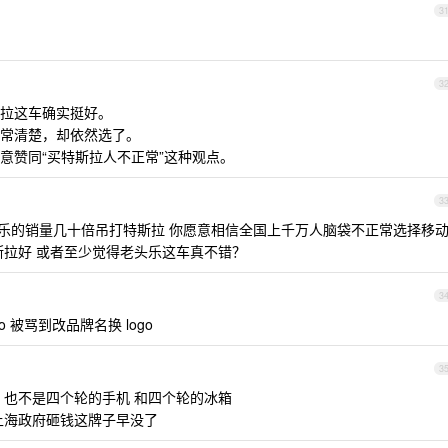
3
3
拉这车确实挺好。
常清楚，却依然选了。
意赞同“买特斯拉人不正常”这种观点。
3
乐的销量几十倍吊打特斯拉 你愿意相信全国上千万人脑袋不正常选择移
斯拉好 或者至少觉得老头乐这车真不错？
3
 被骂到改品牌名换 logo
3
 也不是四个轮的手机 和四个轮的冰箱
上海政府砸钱这牌子早没了