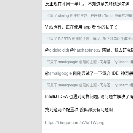
反正现在才用一半儿。 不知道是先坏还是先满
回复了
ciming
创建的主题
程序员
Twtter 页面
›
›
V 站也有，正在使用 app 看 你的帖子 :)
回复了
BI2RTR
创建的主题
编程
想下订单后生成图
›
›
@
didididididi
@
haichaofine32
感谢，我去研究
回复了
smallgoogle
创建的主题
问与答
PyCharm 
›
›
@
smallgoogle
刚刚尝试了一下重启 IDE, 神奇
回复了
smallgoogle
创建的主题
问与答
PyCharm 
›
›
IntelliJ IDEA 也遇到同样问题, 请问题主解决了
找到这两个配置项,貌似都没有问题啊
https://i.imgur.com/aVtai1W.png