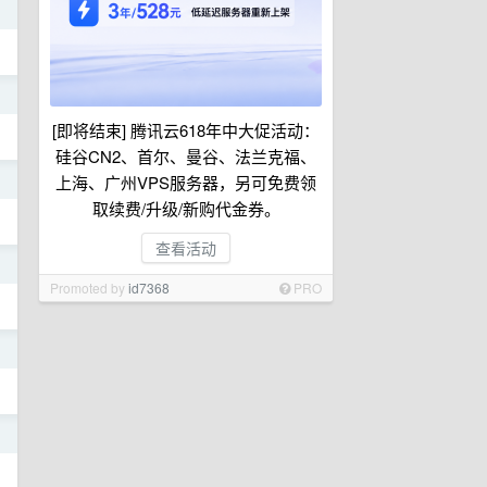
日
日
[即将结束] 腾讯云618年中大促活动：
硅谷CN2、首尔、曼谷、法兰克福、
日
上海、广州VPS服务器，另可免费领
取续费/升级/新购代金券。
查看活动
日
Promoted by
id7368
PRO
日
日