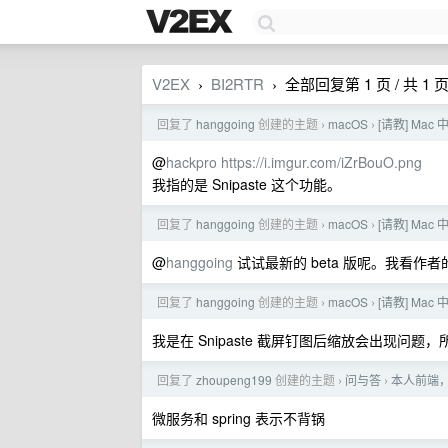
V2EX
BI2RTR
全部回复第 1 页 / 共 1 
›
›
回复了
hanggoing
创建的主题
macOS
[请教] Ma
›
›
@
hackpro
https://i.imgur.com/iZrBouO.png
我指的是 Snipaste 这个功能。
回复了
hanggoing
创建的主题
macOS
[请教] Ma
›
›
@
hanggoing
试试最新的 beta 版呢。我看作者的 
回复了
hanggoing
创建的主题
macOS
[请教] Ma
›
›
我是在 Snipaste 截屏钉图后缩放会出现问题
回复了
zhoupeng199
创建的主题
问与答
本人前端，
›
›
微服务和 spring 表示不背锅