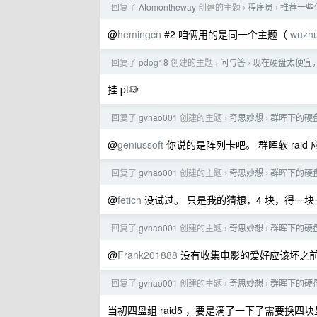
回复了
Atomontheway
创建的主题
程序员
推荐一些你
›
›
@
hemingcn
#2 咱俩用的是同一个主题（
wuzhu
回复了
pdog18
创建的主题
问与答
现在硬盘太便宜
›
›
挂 pt🐶
回复了
gvhao001
创建的主题
奇思妙想
群晖下的硬
›
›
@
geniussoft
你说的是阵列卡吧。 群晖软 raid
回复了
gvhao001
创建的主题
奇思妙想
群晖下的硬
›
›
@
fetich
没试过。 只是我的猜想，4 块，得一块一块换
回复了
gvhao001
创建的主题
奇思妙想
群晖下的硬
›
›
@
Frank201888
没有收集电影的爱好应该坏之
回复了
gvhao001
创建的主题
奇思妙想
群晖下的硬
›
›
当初四盘组 raid5 ，要是满了一下子需要换四