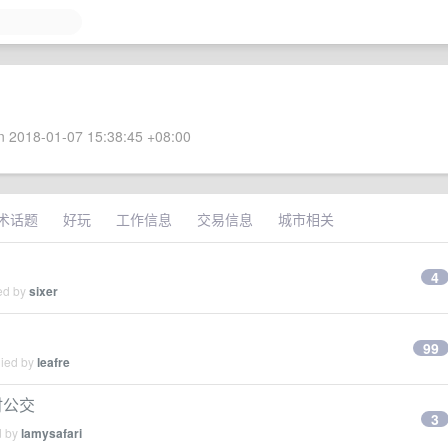
 2018-01-07 15:38:45 +08:00
术话题
好玩
工作信息
交易信息
城市相关
4
ied by
sixer
99
lied by
leafre
时公交
3
d by
lamysafari