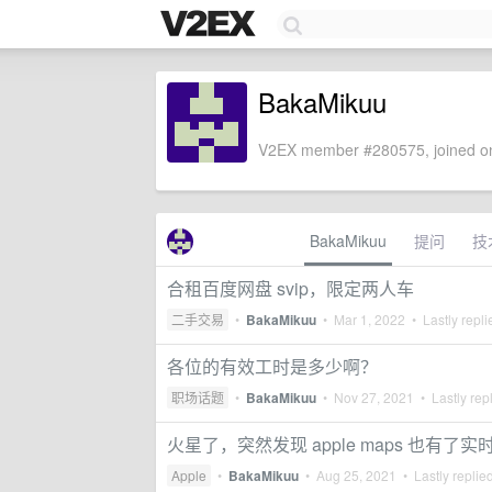
BakaMikuu
V2EX member #280575, joined on
BakaMikuu
提问
技
合租百度网盘 svip，限定两人车
二手交易
•
BakaMikuu
•
Mar 1, 2022
• Lastly repl
各位的有效工时是多少啊？
职场话题
•
BakaMikuu
•
Nov 27, 2021
• Lastly rep
火星了，突然发现 apple maps 也有了实
Apple
•
BakaMikuu
•
Aug 25, 2021
• Lastly replie