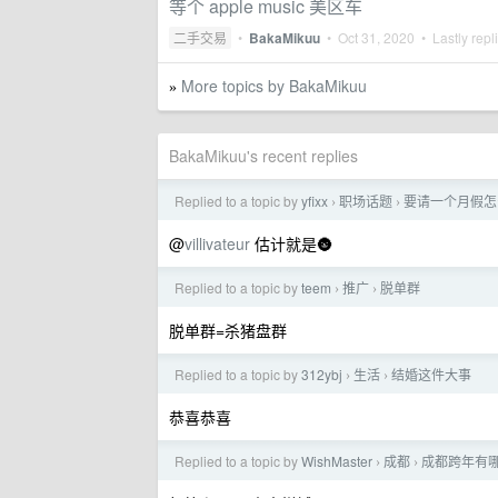
等个 apple music 美区车
二手交易
•
BakaMikuu
•
Oct 31, 2020
• Lastly repl
More topics by BakaMikuu
»
BakaMikuu's recent replies
Replied to a topic by
yfixx
职场话题
要请一个月假怎
›
›
@
villivateur
估计就是🌚
Replied to a topic by
teem
推广
脱单群
›
›
脱单群=杀猪盘群
Replied to a topic by
312ybj
生活
结婚这件大事
›
›
恭喜恭喜
Replied to a topic by
WishMaster
成都
成都跨年有
›
›