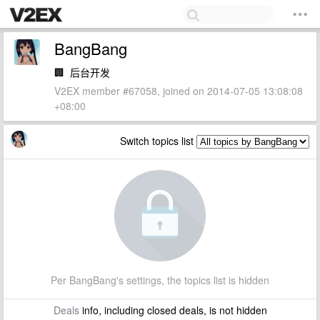
BangBang
🏢
后台开发
V2EX member #67058, joined on 2014-07-05 13:08:08
+08:00
Switch topics list
Per BangBang's settings, the topics list is hidden
Deals
info, including closed deals, is not hidden