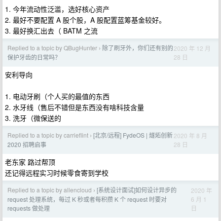
1. 今年流动性泛滥，选好核心资产
2. 最好不要配置 A 股个股，A 股配置蓝筹基金较好。
3. 最好换汇出去（ BATM 之流
Replied to a topic by QBugHunter
除了刷牙外，你们还有别的
2020 年 12 月
›
28 日
保护牙齿的日常吗？
安利导向
1. 电动牙刷（个人买的最值的东西
2. 水牙线（售后不错但是东西没有啥科技含量
3. 洗牙（微保送的
Replied to a topic by carrieflint
[北京/远程] FydeOS | 燧炻创新
2020 年 8 月
›
28 日
2020 招聘启事
老东家 路过帮顶
还记得远程实习时候零食寄到学校
Replied to a topic by allencloud
[系统设计面试]如何设计异步的
2020 年
›
6 月 1
request 处理系统，每过 K 秒或者每积攒 K 个 request 时要对
日
requests 做处理