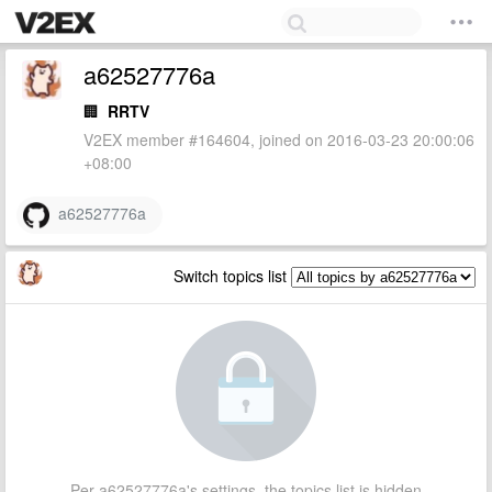
a62527776a
🏢
RRTV
V2EX member #164604, joined on 2016-03-23 20:00:06
+08:00
a62527776a
Switch topics list
Per a62527776a's settings, the topics list is hidden