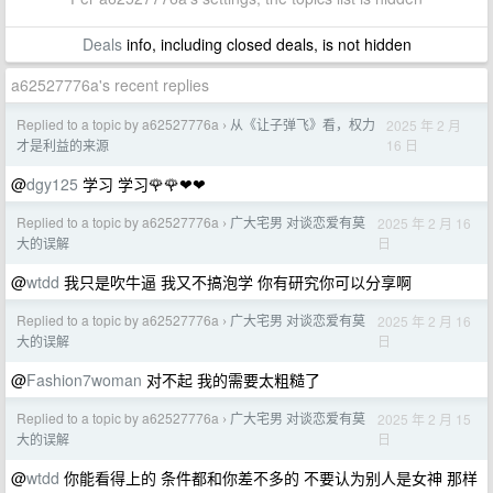
Deals
info, including closed deals, is not hidden
a62527776a's recent replies
Replied to a topic by a62527776a
从《让子弹飞》看，权力
2025 年 2 月
›
16 日
才是利益的来源
@
dgy125
学习 学习🌹🌹❤❤
Replied to a topic by a62527776a
广大宅男 对谈恋爱有莫
2025 年 2 月 16
›
日
大的误解
@
wtdd
我只是吹牛逼 我又不搞泡学 你有研究你可以分享啊
Replied to a topic by a62527776a
广大宅男 对谈恋爱有莫
2025 年 2 月 16
›
日
大的误解
@
Fashion7woman
对不起 我的需要太粗糙了
Replied to a topic by a62527776a
广大宅男 对谈恋爱有莫
2025 年 2 月 15
›
日
大的误解
@
wtdd
你能看得上的 条件都和你差不多的 不要认为别人是女神 那样