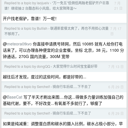
Replied to a topic by laojuelv
“万一免五”低佣低两融老倔驴开户巨靠
7 月
›
21 日
谱！继续抽 2 台酷态科小风扇，给大家降降温～
开户找老倔驴，靠谱！万一呢！
Replied to a topic by Bullish
联通新套餐太爽了，再也不用担心流量
7 月 17
›
日
不够用了。
@
meteora0tkvo
你直接申请携号转网，然后 10085 就有人给你打电
话来了，可以办理各种便宜的企业套餐。坐标 北京，38 元，1100 分
钟通话，270G 国内流量，300M 宽带
Replied to a topic by dongQQ
大家觉得什么时间宝宝最好带
7 月 13 日
›
越往后才发现，度过的这些时间，都是好带的...
Replied to a topic by Sercheif
骑自行车后续.....下不去了
6 月 29 日
›
@
BaseCat
写了半天才刷出来图....你这...得做多力量训练加强自己的
基础代谢，要不，不好改变...有氧差不多就行了，够瘦了
Replied to a topic by Sercheif
骑自行车后续.....下不去了
6 月 29 日
›
如果是纯减重：调整蛋白质和碳水的摄入比例，碳水占极小部分，早