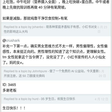
上吃饱，中午吃好（营养摄入全面），晚上吃快碳+蛋白质。中午或者
晚上先做抗阻训练再做 40 分钟有氧爬坡。
如果是减脂，那就纯靠干净饮食控制+有氧
Replied to a topic by johanbo
观各种家庭矛盾帖子有感，小红书对女
6 月 23
›
日
性的影响这么大吗
@
crushark
补充一下第一点，确实男女思维方式不太一样，男性偏理性，女性偏
感性，本来挺正向的。男性理性的知道了这个知识点，更理解女性。
tm 女性就拿这个当令牌了，没完没了了，小红书宣传的人人小仙女
了。妈的女✊。
Replied to a topic by Johnhpure
做了一个免费的 AI 公益站，今天重新
5 月
›
20 日
开放注册，送 50 刀额度兑换码
ID: 3465
多谢老板
Replied to a topic by hurd
35 岁生日，祝我生日快乐
4 月 12 日
›
生日快乐！！！