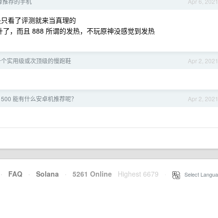
预算推荐的手机
Apr 6, 202
还是只看了评测就来当真理的
提升了，而且 888 所谓的发热，不玩原神没感觉到发热
一个实用级或次顶级的慢跑鞋
Apr 2, 202
 1500 能有什么安卓机推荐呢？
Apr 2, 202
·
FAQ
·
Solana
·
5261 Online
Highest 6679
·
Select Langua