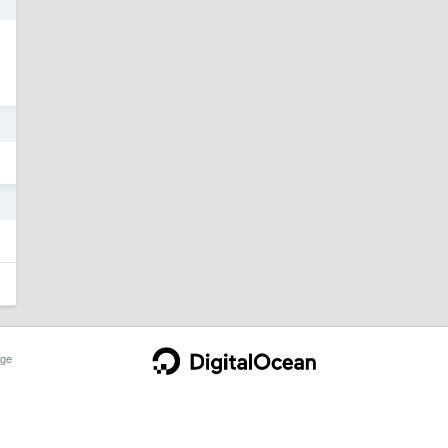
1
1
1
ge