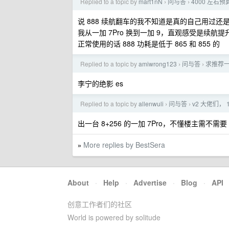
Replied to a topic by
mart1nN
问与答
4000 左右
›
›
说 888 续航翻车的我不知道是真的自己用过
我从一加 7Pro 换到一加 9，直观感受是续航
正常使用的话 888 功耗是低于 865 和 855 的
Replied to a topic by
amiwrong123
问与答
求推荐
›
›
李宁的绝影 es
Replied to a topic by
allenwuli
问与答
v2 大佬们，
›
›
出一台 8+256 的一加 7Pro，不懂楼主需不需要
More replies by BestSera
»
About
·
Help
·
Advertise
·
Blog
·
API
创意工作者们的社区
World is powered by solitude