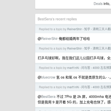
Deals
info,
BestSera's recent replies
Replied to a topic by
ReinerShir
知乎
清明三天人都
›
›
@
ReinerShir
俺都结婚两年了哈哈
Replied to a topic by
ReinerShir
知乎
清明三天人都
›
›
打乒乓球好啊，我在我们这儿公园打乒乓球，全
Replied to a topic by
mart1nN
问与答
4000 左右
›
›
@
bluecrow
氢 os 和氧 os 不就是类原生的么- 
Replied to a topic by
mart1nN
问与答
4000 左右
›
›
@
BestSera
不过 7Pro 是 2k 屏，4000mha 电池
但是我用 9 是开着 5G 的，加上充电也快了，