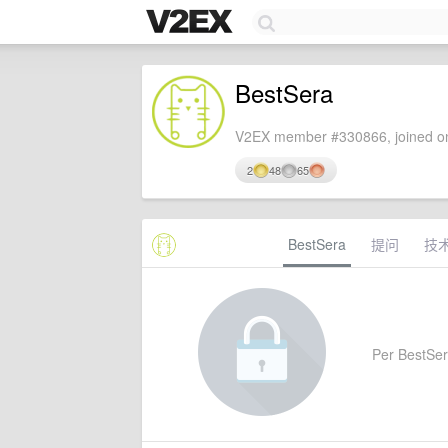
BestSera
V2EX member #330866, joined on
2
48
65
BestSera
提问
技
Per BestSera