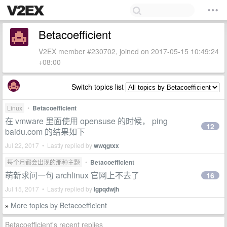
Betacoefficient
V2EX member #230702, joined on 2017-05-15 10:49:24
+08:00
Switch topics list
Linux
•
Betacoefficient
在 vmware 里面使用 opensuse 的时候， ping
12
baidu.com 的结果如下
Jul 22, 2017 • Lastly replied by
wwqgtxx
每个月都会出现的那种主题
•
Betacoefficient
萌新求问一句 archlinux 官网上不去了
16
Jul 15, 2017 • Lastly replied by
lgpqdwjh
More topics by Betacoefficient
»
Betacoefficient's recent replies