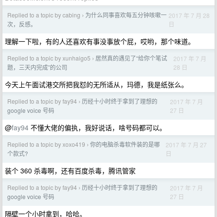
Replied to a topic by cabing
为什么同事喜欢每五分钟咳嗽一
2017 年 7 月 28
›
日
次，反感。
理解一下啦，有的人还喜欢有事没事放个屁，哎哟，那个味道。
Replied to a topic by xunhaigo5
居然真的遇见了“给你个笔试
2017 年 7 月
›
28 日
题，三天内完成”的公司
今天上午面试港交所把我怼的无所适从，玛德，我是纸张么。
Replied to a topic by fay94
历经十小时终于拿到了理想的
2017 年 7 月
›
27 日
google voice 号码
@
fay94
不懂大佬的偏执，我好说话，啥号码都可以。
Replied to a topic by xoxo419
你的电脑杀毒软件装的是哪
2017 年 7 月 27
›
日
个款式?
装个 360 杀毒啊，还有百度杀毒，腾讯管家
Replied to a topic by fay94
历经十小时终于拿到了理想的
2017 年 7 月
›
27 日
google voice 号码
隔壁一个小时拿到，哈哈。