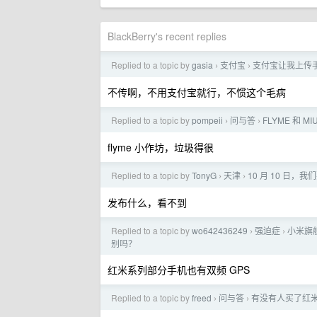
BlackBerry's recent replies
Replied to a topic by
gasia
支付宝
支付宝让我上传
›
›
不传啊，不用支付宝就行，不惯这个毛病
Replied to a topic by
pompeii
问与答
FLYME 和 M
›
›
flyme 小作坊，垃圾得很
Replied to a topic by
TonyG
天津
10 月 10 日，
›
›
发布什么，看不到
Replied to a topic by
wo642436249
强迫症
小米旗
›
›
别吗？
红米系列部分手机也有双频 GPS
Replied to a topic by
freed
问与答
有没有人买了红米 K
›
›