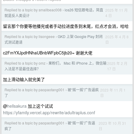
Replied to a topic by smallbeac008
ios26 短信跟电话，简直
2025 年 11 月
›
4 日
就是反人类设计
留言那个你要等他播完或者手动拉进度条到末尾，红点才会消，哈哈
Replied to a topic by lisongeee
GKD 上架 Google Play 封闭
2025 年 4 月 8
›
日
式测试邀请
c2FmYXJpdHNhaUBnbWFpbC5jb20= 谢谢大佬
Replied to a topic by omz
果粉们， Mac 和 iPhone 上，微信输
2025 年 2 月
›
17 日
入法是不是最佳选择？
加上滑动输入就完美了
Replied to a topic by paopaotang001
被“摇一摇”广告逼疯
2023 年 11 月 1
›
日
了
@
hellsakura
加上这个试试
https://yfamily.vercel.app/rewrite/adultraplus.conf
Replied to a topic by paopaotang001
被“摇一摇”广告逼
2023 年 10 月 31
›
日
疯了