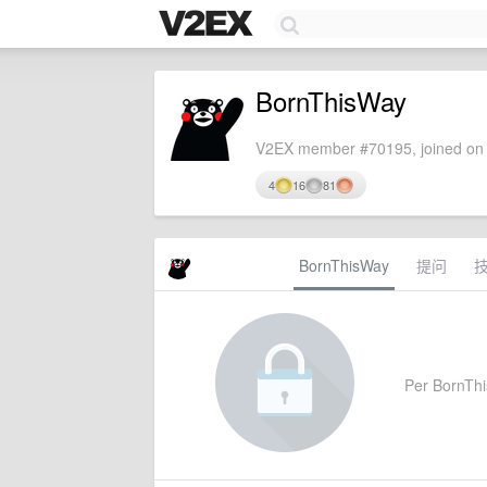
BornThisWay
V2EX member #70195, joined on 
4
16
81
BornThisWay
提问
Per BornThis