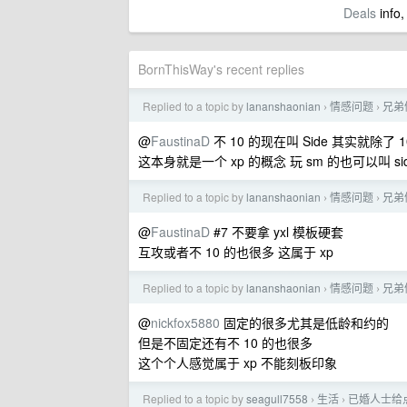
Deals
info,
BornThisWay's recent replies
Replied to a topic by
lananshaonian
情感问题
兄弟
›
›
@
FaustinaD
不 10 的现在叫 Side 其实就除了 
这本身就是一个 xp 的概念 玩 sm 的也可以叫 s
Replied to a topic by
lananshaonian
情感问题
兄弟
›
›
@
FaustinaD
#7 不要拿 yxl 模板硬套
互攻或者不 10 的也很多 这属于 xp
Replied to a topic by
lananshaonian
情感问题
兄弟
›
›
@
nickfox5880
固定的很多尤其是低龄和约的
但是不固定还有不 10 的也很多
这个个人感觉属于 xp 不能刻板印象
Replied to a topic by
seagull7558
生活
已婚人士给
›
›