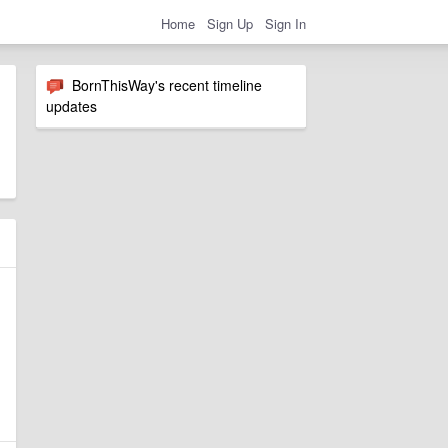
Home
Sign Up
Sign In
BornThisWay's recent timeline
updates