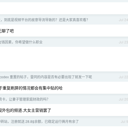
频火，到底是视频平台的故意导流导致的？还是大家真喜欢看？
Jul 2
无聊了吧
金钱因素，你希望做什么职业
Jul 2
codex 重置的帖子，雷同的内容是否有必要出现了就发一下呢
Jul 2
于重复刷屏的情况都会有集中贴的哈
资卡，让妻子管理家庭财政的吗？
Jul 2
央视外包的频道.大女主营销罢了
 中转站，注册就送 28.8$余额，已稳定运行俩月有余了
Jul 