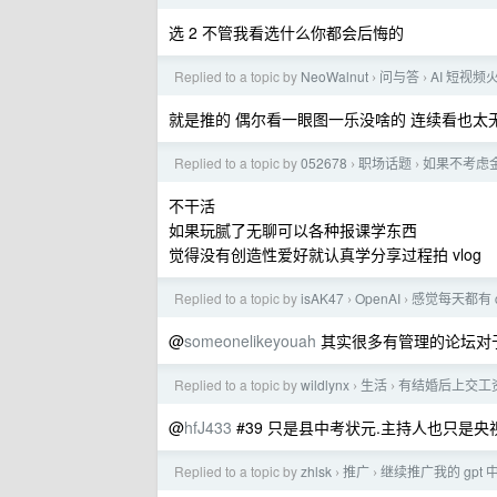
选 2 不管我看选什么你都会后悔的
Replied to a topic by
NeoWalnut
问与答
AI 短视
›
›
就是推的 偶尔看一眼图一乐没啥的 连续看也太
Replied to a topic by
052678
职场话题
如果不考虑
›
›
不干活
如果玩腻了无聊可以各种报课学东西
觉得没有创造性爱好就认真学分享过程拍 vlog
Replied to a topic by
isAK47
OpenAI
感觉每天都有 
›
›
@
someonelikeyouah
其实很多有管理的论坛对
Replied to a topic by
wildlynx
生活
有结婚后上交工
›
›
@
hfJ433
#39 只是县中考状元.主持人也只是
Replied to a topic by
zhlsk
推广
继续推广我的 gpt
›
›