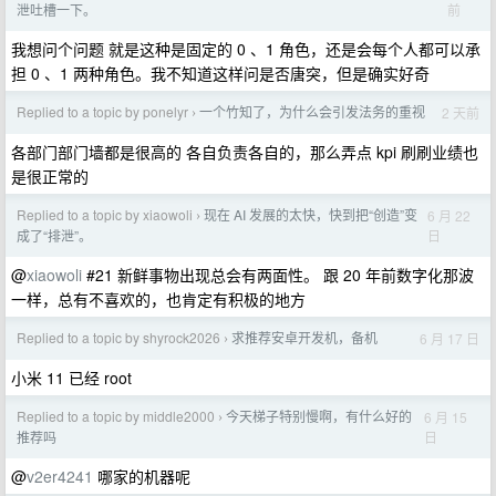
前
泄吐槽一下。
我想问个问题 就是这种是固定的 0 、1 角色，还是会每个人都可以承
担 0 、1 两种角色。我不知道这样问是否唐突，但是确实好奇
Replied to a topic by ponelyr
一个竹知了，为什么会引发法务的重视
2 天前
›
各部门部门墙都是很高的 各自负责各自的，那么弄点 kpi 刷刷业绩也
是很正常的
Replied to a topic by xiaowoli
现在 AI 发展的太快，快到把“创造”变
6 月 22
›
日
成了“排泄”。
@
xiaowoli
#21 新鲜事物出现总会有两面性。 跟 20 年前数字化那波
一样，总有不喜欢的，也肯定有积极的地方
Replied to a topic by shyrock2026
求推荐安卓开发机，备机
6 月 17 日
›
小米 11 已经 root
Replied to a topic by middle2000
今天梯子特别慢啊，有什么好的
6 月 15
›
日
推荐吗
@
v2er4241
哪家的机器呢