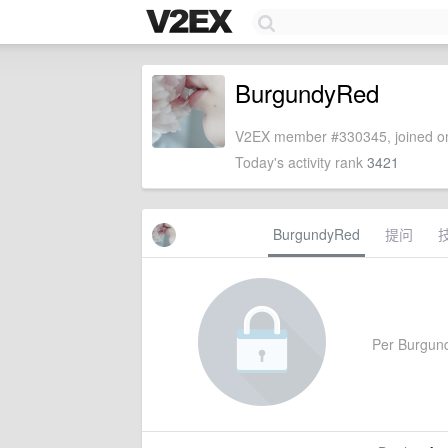
BurgundyRed
V2EX member #330345, joined on
Today's activity rank
3421
BurgundyRed
提问
Per Burgundy