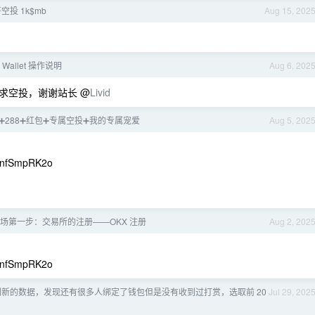
空投 1k$mb
Aug 15, 202
ld Wallet 操作说明
Aug 6, 202
求空投，谢谢站长 @
Livid
88➕288➕红包➕专属空投➕我的专属宠爱
Aug 5, 202
nfSmpRK2o
 进场第一步：交易所的注册——OKX 注册
Aug 2, 202
nfSmpRK2o
新的数据，发现还有很多人绑定了钱包但是没有收到过打赏，选取前 20
Jul 29, 202