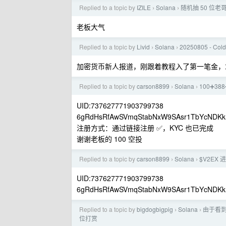
Replied to a topic by
IZILE
Solana
随机抽 50 位老哥
›
›
老板大气
Replied to a topic by
Livid
Solana
20250805 - Co
›
›
加密货币新人报道，刚跟着教程入了第一笔金，
Replied to a topic by
carson8899
Solana
100➕3
›
›
UID:737627771903799738
6gRdHsRfAwSVmqStabNxW9SAsr1TbYcNDKk
注册方式：通过链接注册 ✅，KYC 也已完成
谢谢老板的 100 空投
Replied to a topic by
carson8899
Solana
$V2EX
›
›
UID:737627771903799738
6gRdHsRfAwSVmqStabNxW9SAsr1TbYcNDKk
Replied to a topic by
bigdogbigpig
Solana
由于看到
›
›
位打赏