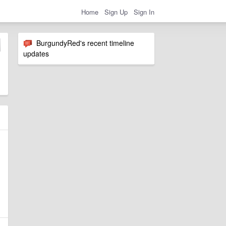
Home
Sign Up
Sign In
BurgundyRed's recent timeline
updates