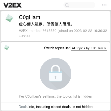
C0gHam
虚心使人进步，骄傲使人落后。
V2EX member #615550, joined on 2023-02-22 19:36:32
+08:00
Switch topics list
Per C0gHam's settings, the topics list is hidden
Deals
info, including closed deals, is not hidden