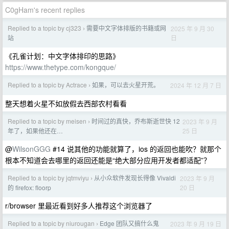
C0gHam's recent replies
Replied to a topic by cj323
需要中文字体排版的书籍或网
2025 年 9 月 30
›
日
站
《孔雀计划：中文字体排印的思路》
https://www.thetype.com/kongque/
Replied to a topic by Actrace
如果，可以去火星开荒。
2024 年 12 月 7 日
›
整天想着火星不如放假去西部农村看看
Replied to a topic by meisen
时间过的真快，乔布斯逝世快 12
2023 年 9 月
›
25 日
年了，如果他还在…
@
WilsonGGG
#14 说其他的功能就算了，ios 的返回也能吹？就那个
根本不知道会去哪里的返回还能是“绝大部分应用开发者都适配”？
Replied to a topic by jqtmviyu
从小众软件发现长得像 Vivaldi
2023 年 9 月
›
20 日
的 firefox: floorp
r/browser 里最近看到好多人推荐这个浏览器了
Replied to a topic by niurougan
Edge 团队又搞什么鬼
2023 年 9 月 19 日
›