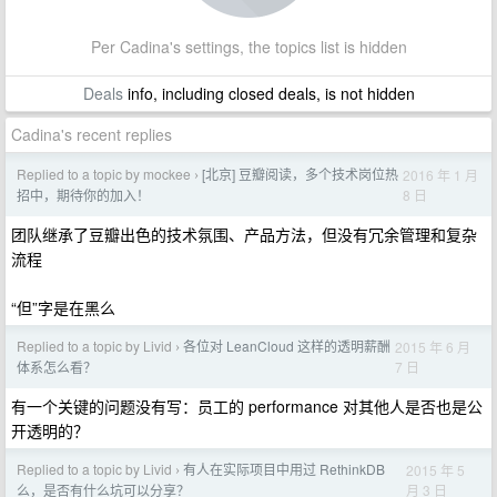
Per Cadina's settings, the topics list is hidden
Deals
info, including closed deals, is not hidden
Cadina's recent replies
Replied to a topic by mockee
[北京] 豆瓣阅读，多个技术岗位热
2016 年 1 月
›
8 日
招中，期待你的加入！
团队继承了豆瓣出色的技术氛围、产品方法，但没有冗余管理和复杂
流程
“但”字是在黑么
Replied to a topic by Livid
各位对 LeanCloud 这样的透明薪酬
2015 年 6 月
›
7 日
体系怎么看？
有一个关键的问题没有写：员工的 performance 对其他人是否也是公
开透明的？
Replied to a topic by Livid
有人在实际项目中用过 RethinkDB
2015 年 5
›
月 3 日
么，是否有什么坑可以分享？