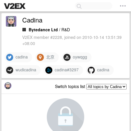
Cadina
🏢
Bytedance Ltd
/ R&D
V2EX member #2228, joined on 2010-10-14 13:51:39
+08:00
cadina
北京
oywqgg
wudicadina
cadina#3297
cadina
Switch topics list