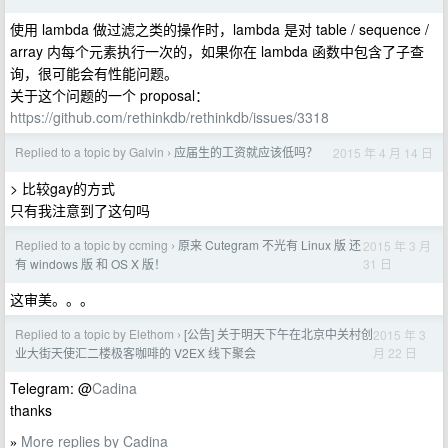
使用 lambda 做过滤之类的操作时，lambda 是对 table / sequence /
array 内每个元素执行一次的，如果你在 lambda 函数中包含了子查
询，很可能会有性能问题。
关于这个问题的一个 proposal：
https://github.com/rethinkdb/rethinkdb/issues/3318
Replied to a topic by Galvin
应届生的工资就应该低吗？
2015 年 4 月 14 日
›
> 比较gay的方式
只有我注意到了这句吗
Replied to a topic by ccming
原来 Cutegram 不光有 Linux 版 还
2015 年 3 月
›
31 日
有 windows 版 和 OS X 版！
这审美。。。
Replied to a topic by Elethom
[公告] 关于明天下午在北京中关村创
2015 年 3
›
月 22 日
业大街天使汇二楼极客咖啡的 V2EX 线下聚会
Telegram: @
Cadina
thanks
More replies by Cadina
»