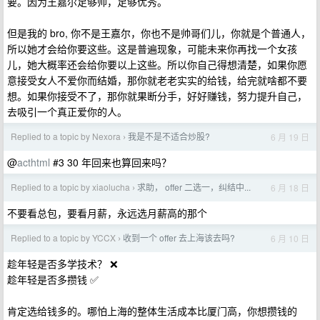
要。因为王嘉尔足够帅，足够优秀。
但是我的 bro, 你不是王嘉尔，你也不是帅哥们儿，你就是个普通人，
所以她才会给你要这些。这是普遍现象，可能未来你再找一个女孩
儿，她大概率还会给你要以上这些。所以你自己得想清楚，如果你愿
意接受女人不爱你而结婚，那你就老老实实的给钱，给完就啥都不要
想。如果你接受不了，那你就果断分手，好好赚钱，努力提升自己，
去吸引一个真正爱你的人。
Replied to a topic by Nexora
我是不是不适合炒股?
6 月 19 日
›
@
acthtml
#3 30 年回来也算回来吗？
Replied to a topic by xiaolucha
求助， offer 二选一，纠结中...
6 月 18 日
›
不要看总包，要看月薪，永远选月薪高的那个
Replied to a topic by YCCX
收到一个 offer 去上海该去吗?
6 月 10 日
›
趁年轻是否多学技术？ ❌
趁年轻是否多攒钱 ✅
肯定选给钱多的。哪怕上海的整体生活成本比厦门高，你想攒钱的