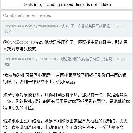
Deals
info, including closed deals, is not hidden
Caratpine's recent replies
Replied to a topic by waldenlaker
快 40 了，准备从美国回成都退
7 月 31
›
日
休了
@
GyroZeppeli13
#25 他就是性压抑了，怀疑楼主是在硅谷，那边男
人找对象地狱模式
Replied to a topic by PUNCHING
最近婚姻相关的帖子有感, 或者说
6 月 25
›
日
求助
“女友称彩礼可带回小家庭”，带回小家庭除了把钱打到你们共同的银
行账户，否则一律都算不上带到小家庭。
如果你跟对象谈彩礼，让你明显感觉不适，那只有一点：就是她没看
上你，你的彩礼+婚礼的所有费用是对你不够优秀的罚金，是她嫁给你
精神损失的补偿。
假如她跟王嘉尔结婚，她是不可能提出这些条条框框的限制的，天天
给王嘉尔洗脚洗内裤，主动腿叉开给王嘉尔生孩子，一分钱都不会