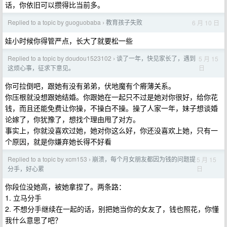
话，你依旧可以攒得比当前多。
Replied to a topic by guoguobaba
教育孩子失败
6 月 10 日
›
娃小时候你得管严点，长大了就要松一些
Replied to a topic by doudou1523102
谈了一年，快见家长了，遇到
5 月 15
›
日
这烦心事，征求下意见。
你可拉倒吧，跟她有没有弟弟，伏地魔有个瘠薄关系。
你压根就没想跟她结婚。你跟她在一起只不过是她对你很好，给你花
钱，而且还能免费让你操，不操白不操。操了人家一年，妹子想谈婚
论嫁了，你犹豫了，想找个理由甩了对方。
事实上，你就没喜欢过她，她对你这么好，你还没喜欢上她，只有一
个原因，就是你嫌弃她长得不好看
Replied to a topic by xcm153
崩溃，每个月女朋友都因为钱的问题提
5 月 15
›
日
分手，好心累
你段位没她高，被她拿捏了。两条路：
1. 立马分手
2. 不想分手继续在一起的话，别把她当你的女友了，钱也照花，你懂
我什么意思了吧？