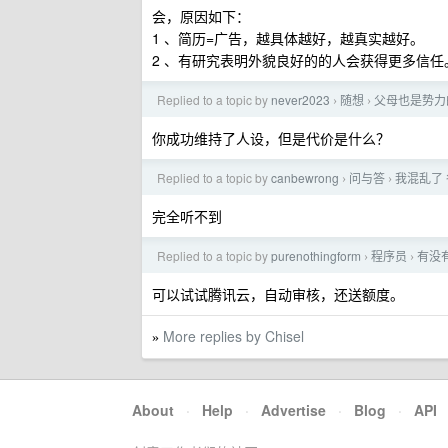
会，原因如下：
1 、简历=广告，越具体越好，越真实越好。
2 、有研究表明外貌良好的的人会获得更多信任
Replied to a topic by
never2023
随想
父母也是势力
›
›
你成功维持了人设，但是代价是什么？
Replied to a topic by
canbewrong
问与答
我混乱了
›
›
完全听不到
Replied to a topic by
purenothingform
程序员
有没
›
›
可以试试腾讯云，自动审核，还送额度。
More replies by Chisel
»
About
·
Help
·
Advertise
·
Blog
·
API