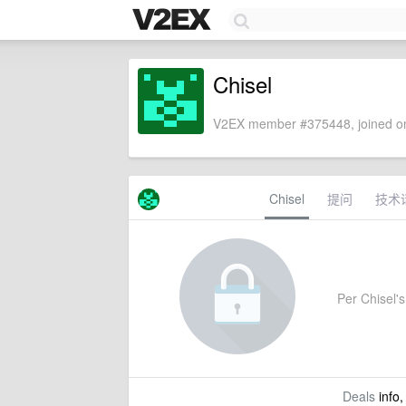
Chisel
V2EX member #375448, joined on
Chisel
提问
技术
Per Chisel's 
Deals
info,