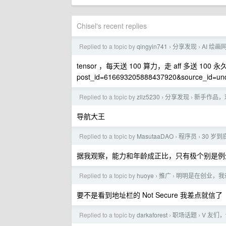
Chisel's recent replies
Replied to a topic by
qingyin741
分享发现
AI 绘
›
›
tensor ，每天送 100 算力，走 aff 多送 100 永久算力：
post_id=616693205888437920&source_id=und
Replied to a topic by
zllz5230
分享发现
新手作品，
›
›
导航大王
Replied to a topic by
MasutaaDAO
程序员
30 岁
›
›
据我观察，能力和年龄成正比，只有极个别是例
Replied to a topic by
huoye
推广
明明是在创业，我
›
›
要不是看到地址栏的 Not Secure 我差点就信了
Replied to a topic by
darkaforest
职场话题
V 友们
›
›