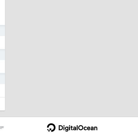
3
2
2
ge