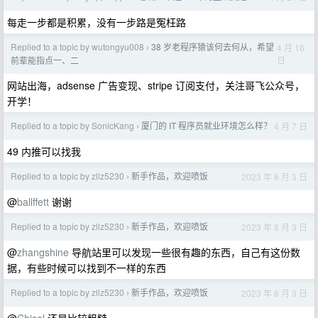
每走一步都是积累，没有一步路是冤枉路
Replied to a topic by wutongyu008
38 岁老程序猿该何去何从，希望
4 月 16
›
日
前辈能指点一、二
网站出海，adsense 广告变现、stripe 订阅支付，关注哥飞公众号，
开学！
Replied to a topic by SonicKang
厦门的 IT 程序员就业环境怎么样？
4 月 7 日
›
49 内推可以找我
Replied to a topic by zllz5230
新手作品，欢迎喷饭
2023 年 8 月 3 日
›
@
ballffett
谢谢
Replied to a topic by zllz5230
新手作品，欢迎喷饭
2023 年 8 月 3 日
›
@
zhangshine
导航站里可以发现一些很有趣的东西，自己有这份数
据，有些时候可以找到不一样的东西
Replied to a topic by zllz5230
新手作品，欢迎喷饭
2023 年 8 月 3 日
›