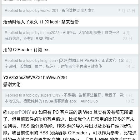
Replied to a topic by worker201
备份数据网盘方案?
5 月 13 日
›
活动时候入了永久 1t 的 koofr 拿来备份
Replied to a topic by momo2023
AI 时代，大家都用哪些工具或平台
4 月
›
28 日
获取信息，还有用 RSS 的吗？
用的 QiReader 订阅 rss
Replied to a topic by knightjun
[送码]截图工具 PixPin3.0 正式发布（文
4 月
›
14 日
字识别，长截图，录屏，标注），时隔两年半再来 v 站宣传
Y3Vzb3hsZWVAZ21haWwuY29t
感谢大佬
Replied to a topic by superPONY
不想要广告和算法推荐，我做了一款
4 月
›
13 日
本地优先、极致纯粹的 RSS&播客聚合 app： AurioClub
@
superPONY
#3 如果有 PC 客户端的话 Web 其实有没有都无所谓
了，但目前软件的功能有点偏少，比如我个人日常用的比较多的有未
读列表、RSS 源分类功能、RSS 源的导入导出以及多客户端同步功
能，我目前使用的 RSS 阅读器是 QiReader ，可以作为参考，比较遗
憾的一点就是没有原生客户端只有 Web ，手机上 PWA 的体验实在不