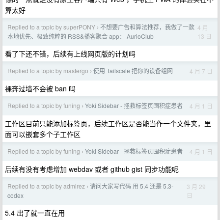
算太好
Replied to a topic by superPONY
不想要广告和算法推荐，我做了一款
4 月
›
13 日
本地优先、极致纯粹的 RSS&播客聚合 app： AurioClub
看了下还不错，后续有上线网页版的计划吗
Replied to a topic by mastergo
使用 Tailscale 把你的设备组网
4 月 7 日
›
裸奔过墙不会被 ban 吗
Replied to a topic by funing
Yoki Sidebar - 拯救标签页囤积症患者
4 月 1 日
›
工作区目前只能添加标签页，后续工作区是否能当作一个文件夹，里
面可以嵌套多个子工作区
Replied to a topic by funing
Yoki Sidebar - 拯救标签页囤积症患者
4 月 1 日
›
后续有没有考虑增加 webdav 或者 github gist 同步功能呢
Replied to a topic by admirez
请问大家写代码 用 5.4 还是 5.3-
3 月 29
›
日
codex
5.4 出了就一直在用