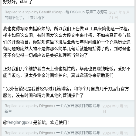
好好好，star 了
Replied to a topic by BeautifulSoap
给 RSSHub 写第三方源写
2024 年 9 月
›
21 日
的绷不住了，上来吐槽下
我也觉得写路由挺麻烦的，所以我们正在做 ci 工具来简化这一过程，
楼主如果这么闲，有时间发这么大段文字来吐槽，不如来真正参与我
们的开源项目，你就知道靠下班后业余七年时间维护一个充满历史遗
留问题的庞然大物不是你那么简单几句话就能概括得了的，到时候也
还不会觉得一切都应该是美好和理所当然的了
正好我们几个维护者白天上班也挺忙的，毕竟也要赚钱吃饭，爱好不
能当饭吃，没太多业余时间维护它，真诚邀请你来帮助我们
* 另外营销只是我曾经写过几篇博客，和每个月自费几千刀运行官方
服务，没有时间和精力做其他的营销操作了
Replied to a topic by DIYgods
一个六岁开源项目的崩溃与
2024 年 3 月 13
›
日
新生
@
fenglangjuxu
是新坑，欢迎使用！
Replied to a topic by DIYgods
一个六岁开源项目的崩溃与
2024 年 3 月 13
›