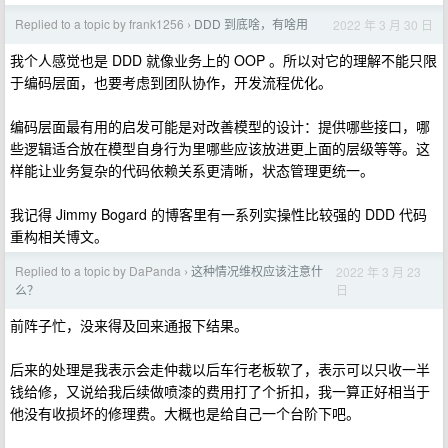
Replied to a topic by frank1256
DDD 到底啥，有啥用
2022 年 3 月 30 日
›
我个人感觉也是 DDD 就像业务上的 OOP 。所以对它的理解不能只限
于编码层面，也要考虑到团队协作，开发流程优化。
编码层面最有用的启发可能是对改善模型的设计：提供哪些接口，哪
些逻辑适合放在模型自身行为里哪些应该放进更上面的层级等等。这
样能让业务复杂的代码依赖关系更清晰，状态管理更统一。
我记得 Jimmy Bogard 的博客里有一系列实操性比较强的 DDD 代码
重构相关博文。
Replied to a topic by DaPanda
这种情况维权应该注意什
2022 年 3 月 23
›
日
么？
前阵子忙，没来得及回来通报下结果。
后来的处理是我表示会走仲裁以后车行老板软了，表示可以只收一半
钱给修，又说给我后续做喷漆的费用打了个折扣，我一算正好相当于
他没有收损坏的修理费。大概也是给自己一个台阶下吧。