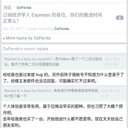
阅读
•
DaPanda
订阅经济学人 Espresso 的各位，你们的推送时间
2
正常么？
Mar 20, 2017 • Lastly replied by
DaPanda
More topics by DaPanda
»
DaPanda's recent replies
Replied to a topic by nauyx007
用 Python 撸了一个二次元轻论
2022 年 6
›
月 30 日
坛，集齐了所有二次元宅需要的功能
哈哈我也是过来提 bug 的。另外前阵子我帐号不知道为什么登录不了
了，给楼主发邮件也没见回复，可能确实忙不过来吧。
Replied to a topic by From313
有老哥打呼噜使用家用呼吸机
2022 年 4 月
›
12 日
吗?想了解一下
个人体验是非常有用，属于后悔没早买的那种。但也习惯了大概个把
月吧。
去年给我爸也买了一台，开始他说什么都不愿意带。现在天天给自己
朋友安利。