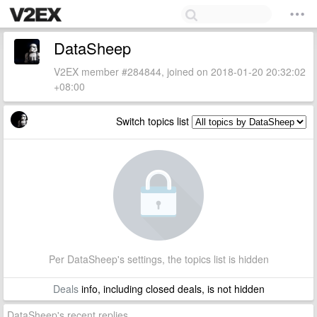
DataSheep
V2EX member #284844, joined on 2018-01-20 20:32:02
+08:00
Switch topics list
Per DataSheep's settings, the topics list is hidden
Deals
info, including closed deals, is not hidden
DataSheep's recent replies