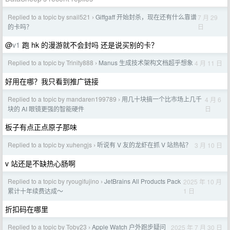
Replied to a topic by snail521
Giffgaff 开始封杀，现在还有什么靠谱
7 月 29
›
日
的卡吗？
@
v1
跑 hk 的漫游就不会封吗 还是说买别的卡？
Replied to a topic by Trinity888
Manus 生成技术架构文档超乎想象
4 月 11 日
›
好用在哪？我只看到推广链接
Replied to a topic by mandaren199789
用几十块搞一个比市场上几千
4 月 6
›
日
块的 AI 眼镜更强的智能硬件
板子有点正点原子那味
Replied to a topic by xuhengjs
听说有 V 友的龙虾在抓 V 站热帖？
3 月 10 日
›
v 站还是不缺热心肠啊
Replied to a topic by ryougifujino
JetBrains All Products Pack
2025 年 10 月
›
1 日
累计十年续费达成～
折扣码在哪里
Replied to a topic by Toby23
Apple Watch 户外跑步疑问
2025 年 7 月 30 日
›