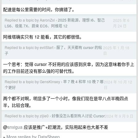
配速是每公里需要的时间，你搞错了。
Replied to a topic by AaronZxl
2025 新能源，理想 i6、智己
2025 年 6
›
月 24 日
LS6、极氪 7X、蔚来 EC6、阿维塔 12
阿维塔确实只有 12 能看，其它的都很怪。
Replied to a topic by evilStart
服了，天天都有 cursor 的帖
2025 年 1 月 18
›
日
子
一个思考：觉得 cursor 不好用的应该感到庆幸，因为这意味着你手上
的工作目前还没有那么强的可替代性。
Replied to a topic by GensKinsey
早 7 晚 4 和早 10 晚 7 哪
2024 年 10 月 12
›
日
个更好
两个都不对啊，明显多了一个小时，像我们现在是早八点半晚四点
半，比较合理。
Replied to a topic by zijie0
好像没怎么看到有人讨论 Cursor
2024 年 9 月 9 日
›
@
snxigua
应该是推广+赶潮流，实际用起来也大差不差
More replies by DataSheep
»