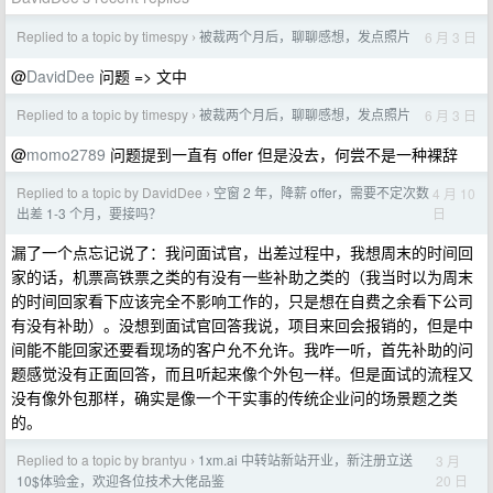
Replied to a topic by timespy
被裁两个月后，聊聊感想，发点照片
6 月 3 日
›
@
DavidDee
问题 => 文中
Replied to a topic by timespy
被裁两个月后，聊聊感想，发点照片
6 月 3 日
›
@
momo2789
问题提到一直有 offer 但是没去，何尝不是一种裸辞
Replied to a topic by DavidDee
空窗 2 年，降薪 offer，需要不定次数
4 月 10
›
日
出差 1-3 个月，要接吗？
漏了一个点忘记说了：我问面试官，出差过程中，我想周末的时间回
家的话，机票高铁票之类的有没有一些补助之类的（我当时以为周末
的时间回家看下应该完全不影响工作的，只是想在自费之余看下公司
有没有补助）。没想到面试官回答我说，项目来回会报销的，但是中
间能不能回家还要看现场的客户允不允许。我咋一听，首先补助的问
题感觉没有正面回答，而且听起来像个外包一样。但是面试的流程又
没有像外包那样，确实是像一个干实事的传统企业问的场景题之类
的。
Replied to a topic by brantyu
1xm.ai 中转站新站开业，新注册立送
3 月
›
20 日
10$体验金，欢迎各位技术大佬品鉴