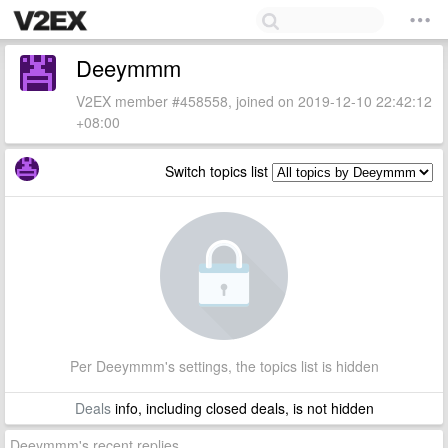
Deeymmm
V2EX member #458558, joined on 2019-12-10 22:42:12
+08:00
Switch topics list
Per Deeymmm's settings, the topics list is hidden
Deals
info, including closed deals, is not hidden
Deeymmm's recent replies