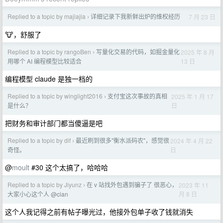
Replied to a topic by majiajia
详细记录下我新鲜出炉的维权经历
7 月 23 日
›
🐮，舒服了
Replied to a topic by rangoBen
写量化交易的代码，如掘金量化
2025 年 8 月
›
13 日
用哪个 AI 编程模型比较适合
编程模型 claude 是独一档的
Replied to a topic by winglight2016
支付宝这次事故的真相
2025 年 1 月 17
›
日
是什么？
把财务和审计部门都当傻逼是吧
Replied to a topic by dif
最近刷到很多"衡水派码农"，感觉很
2024 年 4 月 22
›
日
奇怪。
@
moult
#30 这个太搞了，哈哈哈
Replied to a topic by Jiyunz
在 v 站找外包遇到骗子了 很恶心，
2023 年 11
›
月 8 日
大家小心这个人 @cian
这个人我记得之前有帖子曝光过，他接外包单子收了钱就消失