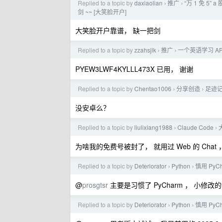
Replied to a topic by
daxiaolian
推广
“万 1 免 
›
›
剑 ~~ [大笑脸开户]
大笑脸开户靠谱， 缺一把剑
Replied to a topic by
zzahsjlk
推广
一个英语学习 APP
›
›
PYEW3LWF4KYLLL473X 已用， 谢谢
Replied to a topic by
Chentao1006
分享创造
足迹
›
›
没安卓么？
Replied to a topic by
liulixiang1988
Claude Code
›
›
为啥我的免费号被封了， 就用过 Web 的 Chat
Replied to a topic by
Deteriorator
Python
慎用 PyCh
›
›
@
prosgtsr
主要是习惯了 PyCharm ， 小修改的
Replied to a topic by
Deteriorator
Python
慎用 PyCh
›
›