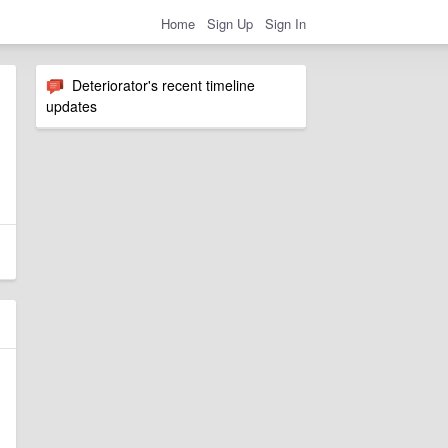
Home
Sign Up
Sign In
Deteriorator's recent timeline
updates