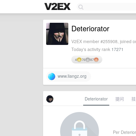
Deteriorator
V2EX member #255908, joined on
Today's activity rank
17271
4
76
87
www.liangz.org
Deteriorator
提问
技
Per Deterior