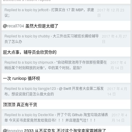
Replied to a topic by jeffcott
打算买台 17 款 MBP，求建
2017 年 12 月 23
›
日
议；
@
recall704
虽然大但是太细了
Replied to a topic by chubby
大三外出实习被班长捅给辅导
2017 年 4 月 27
›
日
员了怎么办
屁大点事，辅导员会欣赏你的
Replied to a topic by chipmuck
"自动释放池用于存放那些需要在
2017 年 4
›
月 14 日
稍后某个时刻释放的对象"，中的某个时刻，是指？
一次 runloop 循环呗
Replied to a topic by liangjie123
@ Swift 开发者大会第二版发
2017 年 4 月
›
14 日
布，想说说我们是怎么做大会的
顶顶顶 真正有干货
Replied to a topic by DexterXie
开了个坑 Github 淘宝垃圾店铺表
2017 年 4
›
月 14 日
单 今天买书卖家竟然发给我旧书！！！并且理直气壮！！！
@
fengxing
2333 从不买京东 不过这个淘宝卖家震撼我了