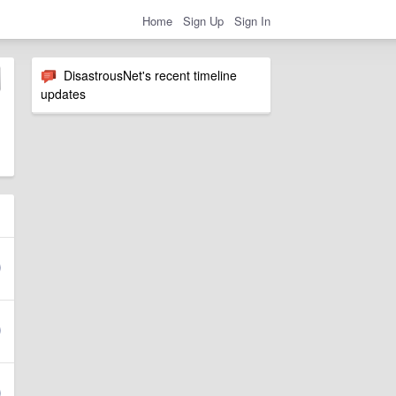
Home
Sign Up
Sign In
DisastrousNet's recent timeline
updates