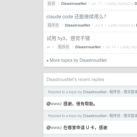
投资
•
DisastrousNet
•
Jul 17
• Lastly replied by
D
claude code 还能继续用么？
程序员
•
DisastrousNet
•
Jul 9
• Lastly replied by
试用 hy3，感觉不错
1
程序员
•
DisastrousNet
•
Jul 14
• Lastly rep
More topics by DisastrousNet
»
DisastrousNet's recent replies
Replied to a topic by
DisastrousNet
程序员
想买智谱
›
›
@
wwwz
感谢，很有帮助。
Replied to a topic by
DisastrousNet
程序员
想买智谱
›
›
@
wwwz
在哪里申请 U 卡，感谢