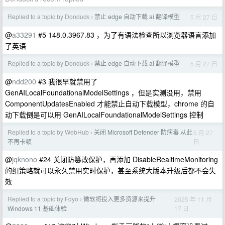
Replied to a topic by Donduck
禁止 edge 自动下载 ai 翻译模型
5 月 27 日
›
@
a33291
#5 148.0.3967.83 ，为了有语法检查所以浏览器语言添加
了英语
Replied to a topic by Donduck
禁止 edge 自动下载 ai 翻译模型
5 月 27 日
›
@
ndd200
#3 我很早就禁用了
GenAILocalFoundationalModelSettings ，但是实测没用，禁用
ComponentUpdatesEnabled 才能禁止自动下载模型，chrome 的自
动下载倒是可以用 GenAILocalFoundationalModelSettings 控制
Replied to a topic by WebHub
关闭 Microsoft Defender 防病毒 从此
5 月 27
›
日
不再卡顿
@
jqknono
#24 关闭防篡改保护，再添加 DisableRealtimeMonitoring
的组策略就可以永久禁用实时保护，甚至系统大版本升级后都不会失
效
Replied to a topic by Fdyo
微软将投入更多资源来提升
2025 年 11 月
›
17 日
Windows 11 基础体验