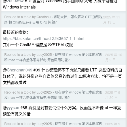
@
2000wcw
#12 这些对 Windows 指手画脚的“大佬”大概率没看过
Windows Internals
Replied to a topic by Greatshu
求助大神，怎么解决 CTF 加载程
2025 年 11
›
月 13 日
序 和 ChsIME.exe 占用 CPU 问题？
最接近的案例：
https://bbs.kafan.cn/thread-2243657-1-1.html
其中一个 ChsIME 理应是 SYSTEM 权限
Replied to a topic by Lucy2025
现在哪个 window 笔记本能实现
2025 年 10
›
月 2 日
和 mac 一样合盖休眠零掉电,开盖即用功能?
@
Chengnan049
#99 什么都理解不了也就只能看 LTT 这些没料的自
媒体了，说的好像这些自媒体又真的教过什么解决方法，怕不是一页
文档都没看过
Replied to a topic by Lucy2025
现在哪个 window 笔记本能实现
2025 年 9
›
月 30 日
和 mac 一样合盖休眠零掉电,开盖即用功能?
@
yyysuo
#85 真没见到有尝试过什么方案，反而是不断像 ai 一样复
读没有意义的话
Replied to a topic by Lucy2025
现在哪个 window 笔记本能实现
2025 年 9
›