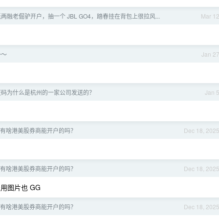
两融老倔驴开户，抽一个 JBL GO4，踏春挂在背包上很拉风...
Mar 1
～～
Jan 2
证码为什么是杭州的一家公司发送的？
Jan 
有啥港美股券商能开户的吗？
Dec 18, 202
有啥港美股券商能开户的吗？
Dec 18, 202
用图片也 GG
有啥港美股券商能开户的吗？
Dec 18, 202