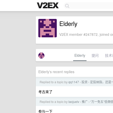
Elderly
V2EX member #247872, joined on
Elderly
提问
技术
Elderly's recent replies
Replied to a topic by
qq1147
投资
定投纳指，还是
›
›
考古来了
Replied to a topic by
laojuelv
推广
“万一免五”低佣
›
›
参与一下