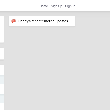
Home
Sign Up
Sign In
Elderly's recent timeline updates
2
9