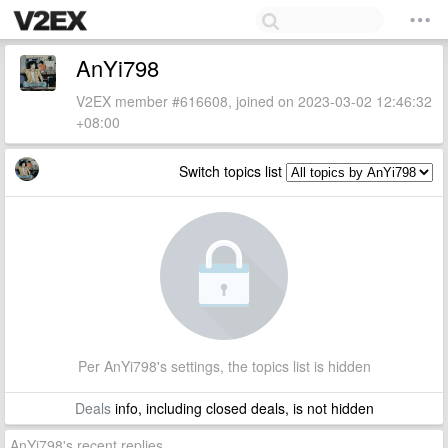
AnYi798
V2EX member #616608, joined on 2023-03-02 12:46:32
+08:00
Switch topics list
Per AnYi798's settings, the topics list is hidden
Deals
info, including closed deals, is not hidden
AnYi798's recent replies