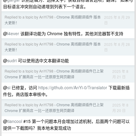
目标语言冲突则自动递增到列表下一个语言。
Replied to a topic by AnYi798
Chrome 离线翻译插件 版本
2025 年 8 月 29
›
日
大更新！
@
l4ever
该翻译功能为 Chrome 独有特性，其他浏览器暂不支持
Replied to a topic by AnYi798
Chrome 离线翻译插件 版本
2025 年 8 月 28
›
日
大更新！
@
sudri
可以使用选中文本翻译功能
Replied to a topic by AnYi798
Chrome 离线翻译插件已上架
2025 年 8
›
月 21 日
Chrome 扩展商店 一比一还原原生网页翻译
@
si
已修复，访问
https://github.com/AnYi-0/Translator
下载最新插
件包，商店版本审核中。
Replied to a topic by AnYi798
Chrome 离线翻译插件已上架
2025 年 8
›
月 20 日
Chrome 扩展商店 一比一还原原生网页翻译
@
tiancool
#15 第一个问题本月会增加过滤机制，后面两个问题可以
提供一下截图吗？我本地未复现成功