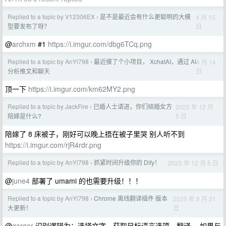
Replied to a topic by V12306EX
是不是最近会有什么更聪明的大模
4 月 15
›
日
型要发布了呀？
@
archxm
#1
https://i.imgur.com/dbg6TCq.png
Replied to a topic by AnYi798
最近摸了个小项目， XchatAI，通过 AI
4 月 14
›
日
分析推文和聊天
顶一下
https://i.imgur.com/km62MY2.png
Replied to a topic by JackFire
已婚人士请进，你们结婚女方
2025 年 12 月
›
5 日
陪嫁是什么?
陪嫁了 8 床被子，刚好可以晚上捂在被子里哭 别人听不到
https://i.imgur.com/rjR4rdr.png
Replied to a topic by AnYi798
抓紧时间升级你的 Dify！
2025 年 12 月 5 日
›
@
june4
部署了 umami 的也需要升级！！！
Replied to a topic by AnYi798
Chrome 离线翻译插件 版本
2025 年 8 月 31
›
日
大更新！
@
gargar
识别逻辑为：选择文字，获取目标语言选项，翻译。 如果与