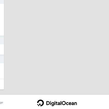
4
4
ge