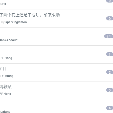
9
nZxl
r - 试了两个晚上还是不成功，前来求助
9
d by
sparkinglemon
14
BankAccount
1
y
FRHong
小项目
2
by
FRHong
请教贴)
5
FRHong
4
huafang