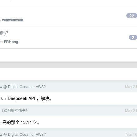
22
by
wdkwdkwdk
物吗？
2
 by
FRHong
w @ Digital Ocean or AWS?
May 2
+ Deepseek API ，解决。
《给阿嬷的情书》
May 2
的那个 13.14 亿。
w @ Digital Ocean or AWS?
Mar 1