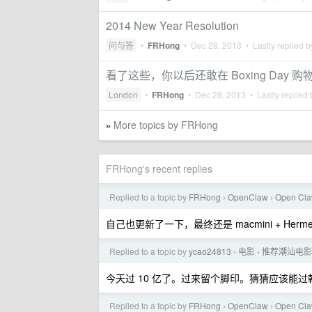
2014 New Year Resolution
问与答
•
FRHong
•
Dec 28, 2013
• Lastly replied 
看了这些，你以后还敢在 Boxing Day 购
London
•
FRHong
•
Dec 28, 2013
• Lastly replied
More topics by FRHong
»
FRHong's recent replies
Replied to a topic by
FRHong
OpenClaw
Open Cla
›
›
自己也更新了一下，最终还是 macmini + Hermes 
Replied to a topic by
ycao24813
电影
推荐潮汕电影
›
›
今天过 10 亿了。过来留个脚印。猜猜应该能过韩寒
Replied to a topic by
FRHong
OpenClaw
Open Cla
›
›