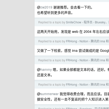
@
zw2019
谢谢推荐。会去看一下的。
也希望听到更多的声音。
Replied to a topic by
SmiteChow
程序员
Bluesk
›
›
这两天开始用，发现是 web 在 2004 年左右应该有的样子。soc
Replied to a topic by
FRHong
Notion
腾讯的 ima 和
›
›
又做了一下检索，感觉 ima 尝试做成的是 Google 
Replied to a topic by
FRHong
Notion
腾讯的 ima 和
›
›
@
hammy
嗯，如果全部都是文本的话，还好。有些什
还是文本。
Replied to a topic by
FRHong
Notion
腾讯的 ima 和
›
›
@
summerwar
我觉得收费合理，而且应该。目前
据安全性，还有一去不复返的把个人知识进入某个体
Replied to a topic by
FRHong
Synology
尝试在群晖上