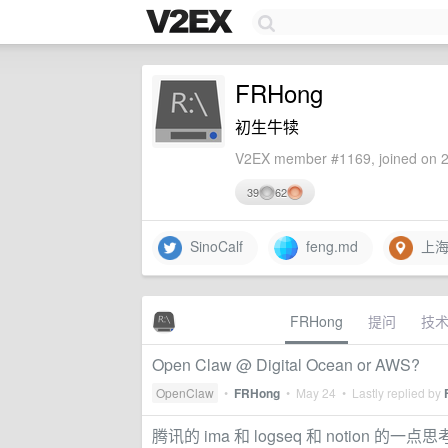
FRHong
初生牛犊
V2EX member #1169, joined on 2
39
62
SinoCalf
feng.md
上海
FRHong
提问
技
Open Claw @ Digital Ocean or AWS?
OpenClaw
•
FRHong
•
May 24
• Lastly replied by
腾讯的 ima 和 logseq 和 notion 的一