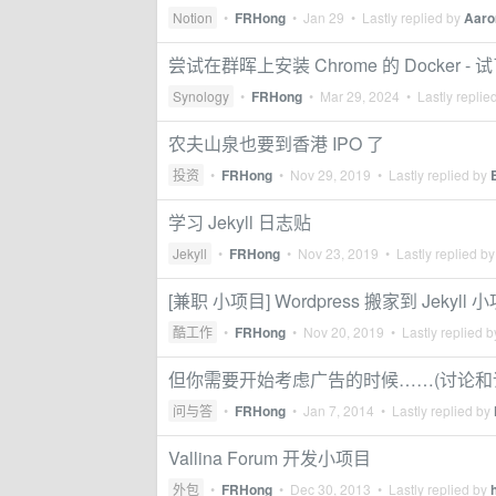
Notion
•
FRHong
•
Jan 29
• Lastly replied by
Aaro
尝试在群晖上安装 Chrome 的 Docke
Synology
•
FRHong
•
Mar 29, 2024
• Lastly replie
农夫山泉也要到香港 IPO 了
投资
•
FRHong
•
Nov 29, 2019
• Lastly replied by
学习 Jekyll 日志贴
Jekyll
•
FRHong
•
Nov 23, 2019
• Lastly replied b
[兼职 小项目] Wordpress 搬家到 Jekyll 
酷工作
•
FRHong
•
Nov 20, 2019
• Lastly replied 
但你需要开始考虑广告的时候……(讨论和
问与答
•
FRHong
•
Jan 7, 2014
• Lastly replied by
Vallina Forum 开发小项目
外包
•
FRHong
•
Dec 30, 2013
• Lastly replied by