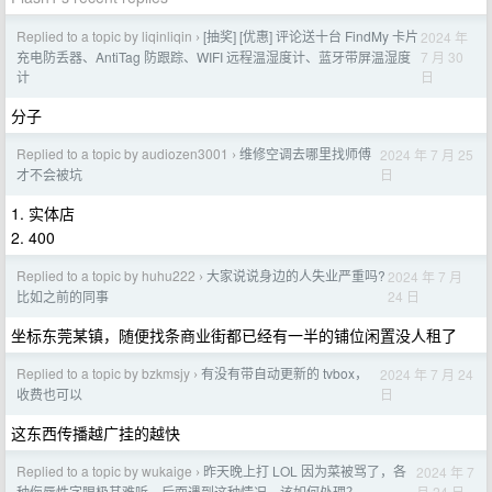
Replied to a topic by liqinliqin
[抽奖] [优惠] 评论送十台 FindMy 卡片
2024 年
›
7 月 30
充电防丢器、AntiTag 防跟踪、WIFI 远程温湿度计、蓝牙带屏温湿度
日
计
分子
Replied to a topic by audiozen3001
维修空调去哪里找师傅
2024 年 7 月 25
›
日
才不会被坑
1. 实体店
2. 400
Replied to a topic by huhu222
大家说说身边的人失业严重吗?
2024 年 7 月
›
24 日
比如之前的同事
坐标东莞某镇，随便找条商业街都已经有一半的铺位闲置没人租了
Replied to a topic by bzkmsjy
有没有带自动更新的 tvbox，
2024 年 7 月 24
›
日
收费也可以
这东西传播越广挂的越快
Replied to a topic by wukaige
昨天晚上打 LOL 因为菜被骂了，各
2024 年 7
›
月 24 日
种侮辱性字眼极其难听，后面遇到这种情况，该如何处理？