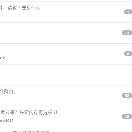
玩具，请教下要买什么
1
13
7
8
o12
不会降价。
58
反过来？先定内存再选板 U
48
min8012