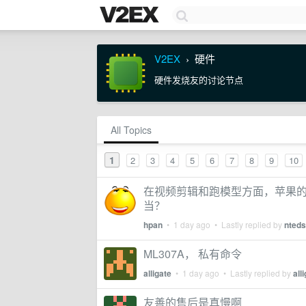
V2EX
硬件
›
硬件发烧友的讨论节点
All Topics
1
2
3
4
5
6
7
8
9
10
在视频剪辑和跑模型方面，苹果的
当？
hpan
•
1 day ago
• Lastly replied by
nted
ML307A， 私有命令
alligate
•
1 day ago
• Lastly replied by
all
友善的售后是真慢啊