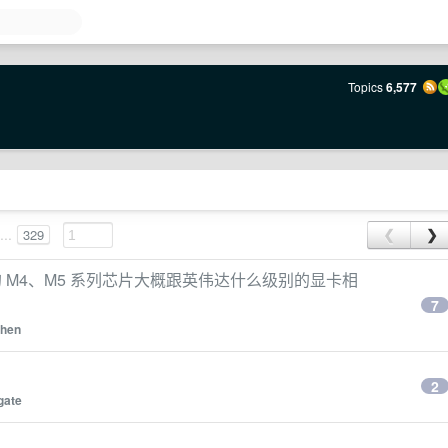
Topics
6,577
...
329
❮
❯
 M4、M5 系列芯片大概跟英伟达什么级别的显卡相
7
shen
2
igate