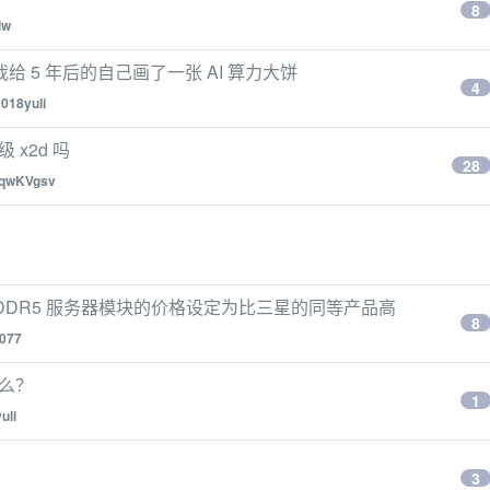
8
lw
我给 5 年后的自己画了一张 AI 算力大饼
4
018yuli
 x2d 吗
28
qwKVgsv
GB DDR5 服务器模块的价格设定为比三星的同等产品高
8
077
的么？
1
uli
3