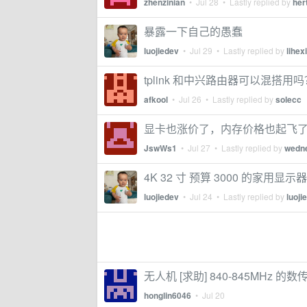
zhenzinian
•
Jul 28
• Lastly replied by
her
暴露一下自己的愚蠢
luojiedev
•
Jul 29
• Lastly replied by
lihex
tplink 和中兴路由器可以混搭用吗
afkool
•
Jul 26
• Lastly replied by
solecc
显卡也涨价了，内存价格也起飞
JswWs1
•
Jul 27
• Lastly replied by
wedn
4K 32 寸 预算 3000 的家用显
luojiedev
•
Jul 24
• Lastly replied by
luoji
无人机 [求助] 840-845MHz 的
honglin6046
•
Jul 20