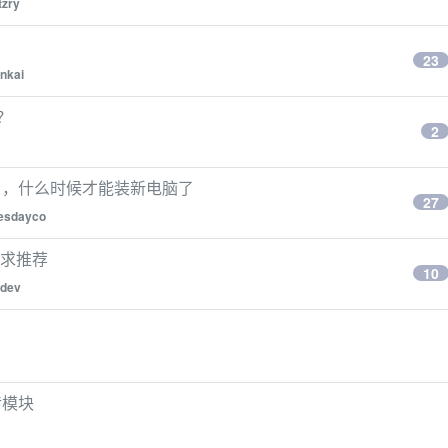
tzry
23
inkai
？
2
了，什么时候才能装新电脑了
27
esdayco
示器求推荐
10
edev
数传模块