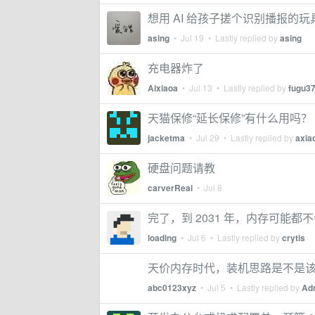
想用 AI 给孩子搓个识别播报的
asing
•
Jul 19
• Lastly replied by
asing
充电器炸了
Aixiaoa
•
Jul 13
• Lastly replied by
fugu3
天猫保修“延长保修”有什么用吗？
jacketma
•
Jul 29
• Lastly replied by
axia
硬盘问题请教
carverReal
•
Jul 8
完了，到 2031 年，内存可能都
loading
•
Jul 6
• Lastly replied by
crytis
天价内存时代，装机思路是不是该
abc0123xyz
•
Jul 5
• Lastly replied by
Ad