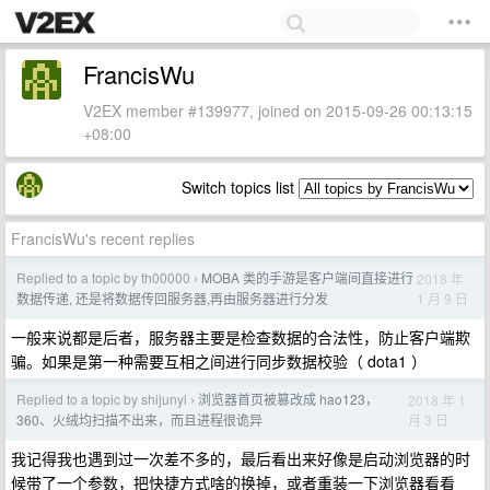
FrancisWu
V2EX member #139977, joined on 2015-09-26 00:13:15
+08:00
Switch topics list
FrancisWu's recent replies
Replied to a topic by th00000
MOBA 类的手游是客户端间直接进行
2018 年
›
1 月 9 日
数据传递, 还是将数据传回服务器,再由服务器进行分发
一般来说都是后者，服务器主要是检查数据的合法性，防止客户端欺
骗。如果是第一种需要互相之间进行同步数据校验（ dota1 ）
Replied to a topic by shijunyi
浏览器首页被篡改成 hao123，
2018 年 1
›
月 3 日
360、火绒均扫描不出来，而且进程很诡异
我记得我也遇到过一次差不多的，最后看出来好像是启动浏览器的时
候带了一个参数，把快捷方式啥的换掉，或者重装一下浏览器看看