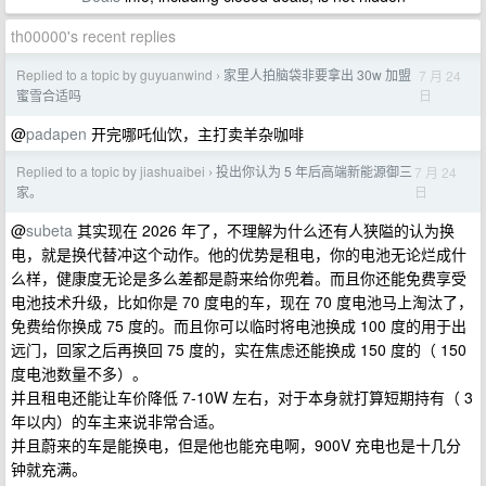
th00000's recent replies
Replied to a topic by guyuanwind
家里人拍脑袋非要拿出 30w 加盟
7 月 24
›
日
蜜雪合适吗
@
padapen
开完哪吒仙饮，主打卖羊杂咖啡
Replied to a topic by jiashuaibei
投出你认为 5 年后高端新能源御三
7 月 24
›
日
家。
@
subeta
其实现在 2026 年了，不理解为什么还有人狭隘的认为换
电，就是换代替冲这个动作。他的优势是租电，你的电池无论烂成什
么样，健康度无论是多么差都是蔚来给你兜着。而且你还能免费享受
电池技术升级，比如你是 70 度电的车，现在 70 度电池马上淘汰了，
免费给你换成 75 度的。而且你可以临时将电池换成 100 度的用于出
远门，回家之后再换回 75 度的，实在焦虑还能换成 150 度的（ 150
度电池数量不多）。
并且租电还能让车价降低 7-10W 左右，对于本身就打算短期持有（ 3
年以内）的车主来说非常合适。
并且蔚来的车是能换电，但是他也能充电啊，900V 充电也是十几分
钟就充满。