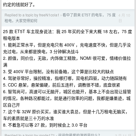
约定的钱就好了。
Replied to a topic by freeN1cola1
看中了蔚来 ET5T 的电车， 75 度
4 月 10
›
日
租电，大家觉得如何
25 款 ET5T 车主现身说法：我 25 年买的全下来大概 18 左右，75 度
租电版本
1. 能耗正常水平，但是充电只有 400V ，充电速度不快，但是几乎没
充过电，从来都是换电，3 分钟解决战斗
2. 颜值，同价位，无敌，内饰做工精致，NOMI 很可爱，情绪价值拉
满
3. 受 400V 平台限制，没有前备箱，这个算是比较大的缺点
4. 驾驶非常好，操控精准，指哪打哪，双电机四驱，动力随踩随有
5. CDC 悬架，悬架偏硬，前后五连杆，调教很不错，底盘很紧
6. 智驾尚可，高速可以无脑开，城区也能开，基本上不会出现让接管
的情况，各种路况都能过，就是通行效率的问题，我都是嫌墨迹，城
区自己开
7. 这个车 32W 原价买买，谁买谁大袁总，但是十几万租电无脑买，
车的素质就是三十万的水准
8. 不着急可以等 27 款，到时候会上 3.0 平台
Replied to a topic by mode171
说说你最爱的游戏是什么？
3 月 11 日
›