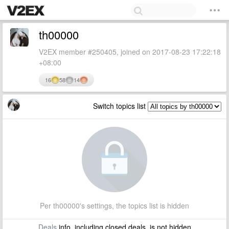
th00000
V2EX member #250405, joined on 2017-08-23 17:22:18
+08:00
16
58
14
Switch topics list
Per th00000's settings, the topics list is hidden
Deals
info, including closed deals, is not hidden