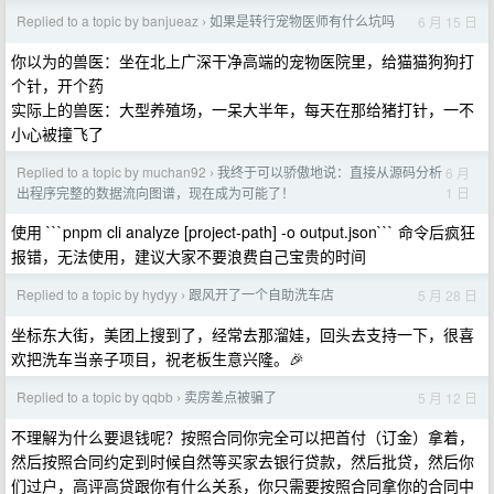
Replied to a topic by banjueaz
如果是转行宠物医师有什么坑吗
6 月 15 日
›
你以为的兽医：坐在北上广深干净高端的宠物医院里，给猫猫狗狗打
个针，开个药
实际上的兽医：大型养殖场，一呆大半年，每天在那给猪打针，一不
小心被撞飞了
Replied to a topic by muchan92
我终于可以骄傲地说：直接从源码分析
6 月
›
1 日
出程序完整的数据流向图谱，现在成为可能了！
使用 ```pnpm cli analyze [project-path] -o output.json``` 命令后疯狂
报错，无法使用，建议大家不要浪费自己宝贵的时间
Replied to a topic by hydyy
跟风开了一个自助洗车店
5 月 28 日
›
坐标东大街，美团上搜到了，经常去那溜娃，回头去支持一下，很喜
欢把洗车当亲子项目，祝老板生意兴隆。🎉
Replied to a topic by qqbb
卖房差点被骗了
5 月 12 日
›
不理解为什么要退钱呢？按照合同你完全可以把首付（订金）拿着，
然后按照合同约定到时候自然等买家去银行贷款，然后批贷，然后你
们过户，高评高贷跟你有什么关系，你只需要按照合同拿你的合同中