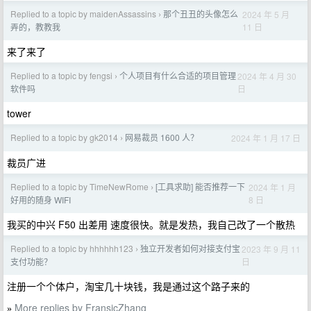
Replied to a topic by maidenAssassins
那个丑丑的头像怎么
2024 年 5 月
›
11 日
弄的，教教我
来了来了
Replied to a topic by fengsi
个人项目有什么合适的项目管理
2024 年 4 月 30
›
日
软件吗
tower
Replied to a topic by gk2014
网易裁员 1600 人？
2024 年 1 月 17 日
›
裁员广进
Replied to a topic by TimeNewRome
[工具求助] 能否推荐一下
2024 年 1 月
›
8 日
好用的随身 WIFI
我买的中兴 F50 出差用 速度很快。就是发热，我自己改了一个散热
Replied to a topic by hhhhhh123
独立开发者如何对接支付宝
2023 年 9 月 11
›
日
支付功能？
注册一个个体户，淘宝几十块钱，我是通过这个路子来的
More replies by FransicZhang
»