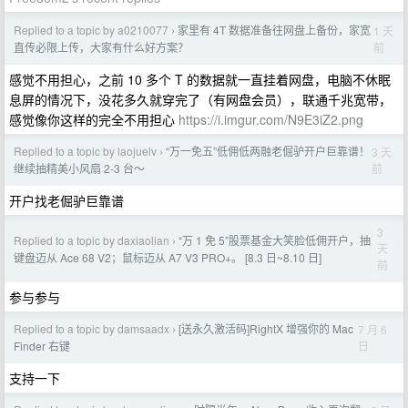
Replied to a topic by a0210077
家里有 4T 数据准备往网盘上备份，家宽
1 天
›
前
直传必限上传，大家有什么好方案？
感觉不用担心，之前 10 多个 T 的数据就一直挂着网盘，电脑不休眠
息屏的情况下，没花多久就穿完了（有网盘会员），联通千兆宽带，
感觉像你这样的完全不用担心
https://i.imgur.com/N9E3iZ2.png
Replied to a topic by laojuelv
“万一免五”低佣低两融老倔驴开户巨靠谱！
3 天
›
前
继续抽精美小风扇 2-3 台～
开户找老倔驴巨靠谱
3
Replied to a topic by daxiaolian
“万 1 免 5”股票基金大笑脸低佣开户，抽
›
天
键盘迈从 Ace 68 V2；鼠标迈从 A7 V3 PRO+。 [8.3 日~8.10 日]
前
参与参与
Replied to a topic by damsaadx
[送永久激活码]RightX 增强你的 Mac
7 月 6
›
日
Finder 右键
支持一下