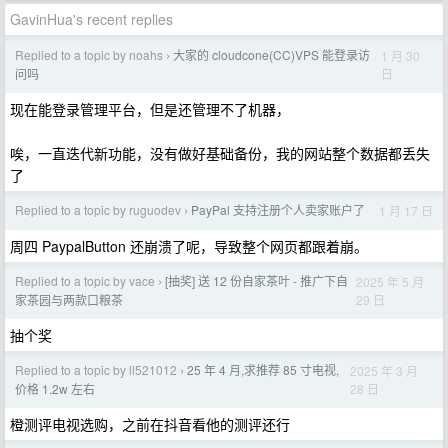
GavinHua's recent replies
Replied to a topic by noahs
大家的 cloudcone(CC)VPS 能登录访
1 月 30
›
日
问吗
现在能登录管理平台，但是还管理不了机器，
唉，一直迭代新功能，没有做好基础备份，我的网站整个数据都丢失
了
Replied to a topic by ruguodev
PayPal 支持注册个人卖家账户了
1 月 17 日
›
周四 PaypalButton 还崩溃了呢，导致整个网页都跟着崩。
Replied to a topic by vace
[抽奖] 送 12 份自家茶叶 - 推广下自
2025 年 5 月
›
29 日
家茶园与两款口粮茶
抽个奖
Replied to a topic by ll521012
25 年 4 月,求推荐 85 寸电视,
2025 年 3 月
›
28 日
价格 1.2w 左右
橙测评电视选购，之前在抖音看他的测评还行