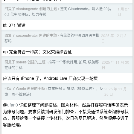
回复了 xiaofangcode 创建的主题
逆向 Claudecode。每人送 20$，
1 月 27
›
日
0.2 倍率随便玩，智力在线
id: 371 谢谢
回复了 coconutwater 创建的主题
有靠谱的中医调理医生推
2025 年 12 月 3
›
日
荐吗
op 完全符合一种病：文化束缚综合征
回复了 soleils 创建的主题
推荐一个系统好用, 拍照, 续航都
2025 年 11 月 30
›
日
在线的手机
应该只有 iPhone 了，Android Live 厂商实现一坨屎
回复了 Geele 创建的主题
京东账号大 BUG（疑似风控），反
2025 年 11 月
›
26 日
馈一周不给解决！
@
ufan0
详细整理了问题描述、图片材料，然后打客服电话明确表示
为账号问题，要求反馈到研发部门排查，不接受通过系统查询账号状
态，客服给我一个链接上传材料，次日答复已解决，然后顺便投诉了
客服经理。