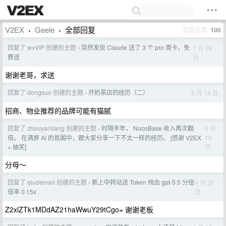
V2EX
Geele
全部回复
回复总数
100
›
›
回复了 wxVIP 创建的主题
突然发现 Claude 送了 3 个 pro 周卡，免
7 月 28
›
日
费送
谢谢老哥，求送
回复了 dongsuo 创建的主题
开奶茶店的经历（二）
6 月 18 日
›
招商、物业推荐的品牌可能有猫腻
回复了 zhouyanliang 创建的主题
时隔半年， NocoBase 收入再次翻
6 月
›
16
倍。 在满屏 AI 的氛围中，跟大家分享一下不太一样的经历。 [感谢 V2EX
日
+ 抽奖]
分母～
回复了 qiudemad 创建的主题
新上中转站送 Token 纯血 gpt-5.5 分组
4 月 30
›
日
倍率 0.15x
Z2xlZTk1MDdAZ21haWwuY29tCgo= 谢谢老板