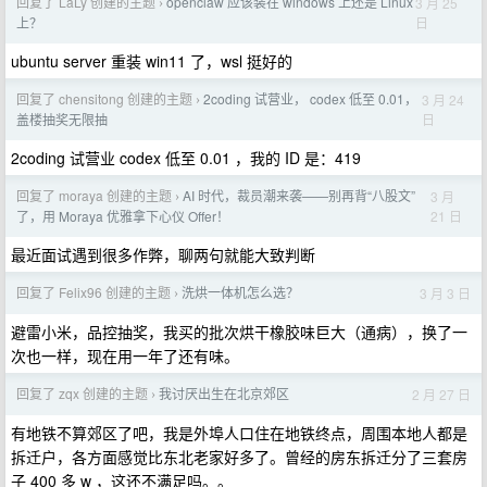
回复了 LaLy 创建的主题
openclaw 应该装在 windows 上还是 Linux
3 月 25
›
日
上？
ubuntu server 重装 win11 了，wsl 挺好的
回复了 chensitong 创建的主题
2coding 试营业， codex 低至 0.01，
3 月 24
›
日
盖楼抽奖无限抽
2coding 试营业 codex 低至 0.01 ，我的 ID 是：419
回复了 moraya 创建的主题
AI 时代，裁员潮来袭——别再背“八股文”
3 月
›
21 日
了，用 Moraya 优雅拿下心仪 Offer！
最近面试遇到很多作弊，聊两句就能大致判断
回复了 Felix96 创建的主题
洗烘一体机怎么选？
3 月 3 日
›
避雷小米，品控抽奖，我买的批次烘干橡胶味巨大（通病），换了一
次也一样，现在用一年了还有味。
回复了 zqx 创建的主题
我讨厌出生在北京郊区
2 月 27 日
›
有地铁不算郊区了吧，我是外埠人口住在地铁终点，周围本地人都是
拆迁户，各方面感觉比东北老家好多了。曾经的房东拆迁分了三套房
子 400 多 w ，这还不满足吗。。