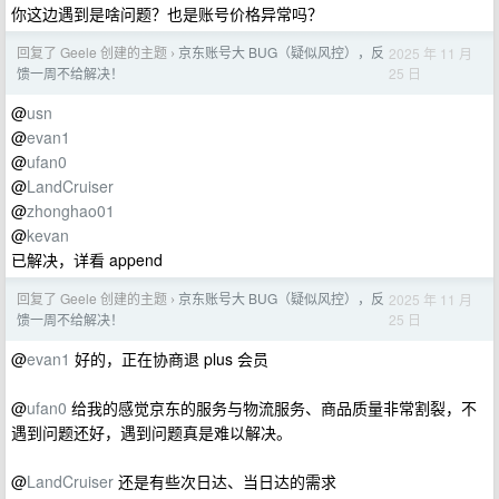
你这边遇到是啥问题？也是账号价格异常吗？
回复了 Geele 创建的主题
京东账号大 BUG（疑似风控），反
2025 年 11 月
›
25 日
馈一周不给解决！
@
usn
@
evan1
@
ufan0
@
LandCruiser
@
zhonghao01
@
kevan
已解决，详看 append
回复了 Geele 创建的主题
京东账号大 BUG（疑似风控），反
2025 年 11 月
›
25 日
馈一周不给解决！
@
evan1
好的，正在协商退 plus 会员
@
ufan0
给我的感觉京东的服务与物流服务、商品质量非常割裂，不
遇到问题还好，遇到问题真是难以解决。
@
LandCruiser
还是有些次日达、当日达的需求