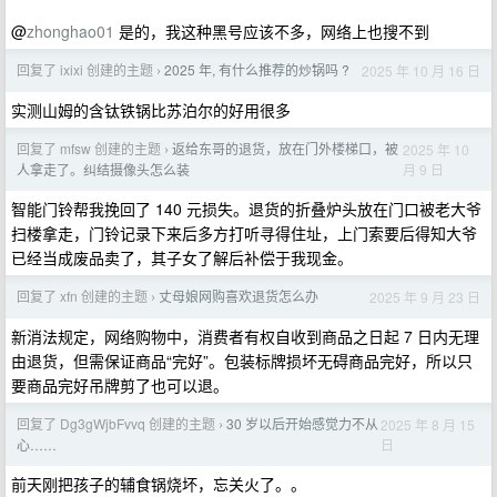
@
zhonghao01
是的，我这种黑号应该不多，网络上也搜不到
回复了 ixixi 创建的主题
2025 年, 有什么推荐的炒锅吗 ?
2025 年 10 月 16 日
›
实测山姆的含钛铁锅比苏泊尔的好用很多
回复了 mfsw 创建的主题
返给东哥的退货，放在门外楼梯口，被
2025 年 10
›
月 9 日
人拿走了。纠结摄像头怎么装
智能门铃帮我挽回了 140 元损失。退货的折叠炉头放在门口被老大爷
扫楼拿走，门铃记录下来后多方打听寻得住址，上门索要后得知大爷
已经当成废品卖了，其子女了解后补偿于我现金。
回复了 xfn 创建的主题
丈母娘网购喜欢退货怎么办
2025 年 9 月 23 日
›
新消法规定，网络购物中，消费者有权自收到商品之日起 7 日内无理
由退货，但需保证商品“完好”。包装标牌损坏无碍商品完好，所以只
要商品完好吊牌剪了也可以退。
回复了 Dg3gWjbFvvq 创建的主题
30 岁以后开始感觉力不从
2025 年 8 月 15
›
日
心……
前天刚把孩子的辅食锅烧坏，忘关火了。。