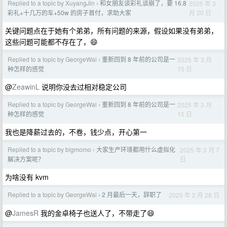
Replied to a topic by XuyangJin
和女朋友谈彩礼谈崩了，要 16.8
2025 年 3
›
月 20 日
彩礼+十几万的车+50w 的房子首付，求助大家
关键问题点在于她有个弟弟，所有问题的来源，假设如果没有弟弟，
这些问题可能都不存在了，😄
Replied to a topic by GeorgeWai
重新回到 8 年前的公司是一
2025 年 3 月
›
15 日
种怎样的感觉
@
ZeawinL
说明你没去过相对稳定公司
Replied to a topic by GeorgeWai
重新回到 8 年前的公司是一
2025 年 3 月
›
15 日
种怎样的感觉
我也是降薪过去的，不卷，钱少点，开心第一
Replied to a topic by bigmomo
大家生产环境都用什么虚拟化
2025 年 3 月 7
›
日
解决方案呢？
为啥没有 kvm
Replied to a topic by GeorgeWai
2 月最后一天，辞职了
2025 年 2 月 28 日
›
@
JamesR
我的金卓椅子也送人了，不带走了😄