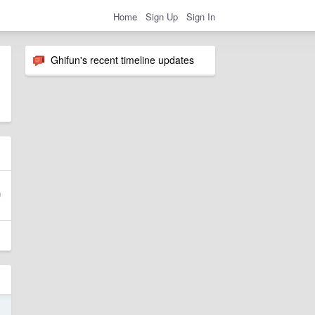
Home
Sign Up
Sign In
Ghifun's recent timeline updates
8