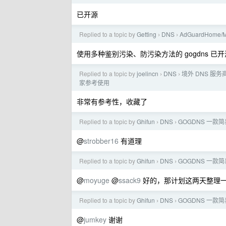
已开源
Replied to a topic by
Getting
DNS
AdGuardHom
›
›
使用多种鉴别污染、防污染方法的 gogdns 已开
Replied to a topic by
joelincn
DNS
境外 DNS 服务商 
›
›
家参考使用
非常有参考性，收藏了
Replied to a topic by
Ghifun
DNS
GOGDNS 一款简
›
›
@
strobber16
有道理
Replied to a topic by
Ghifun
DNS
GOGDNS 一款简
›
›
@
moyuge
@
ssack9
好的，那计划这两天整理
Replied to a topic by
Ghifun
DNS
GOGDNS 一款简
›
›
@
jumkey
谢谢