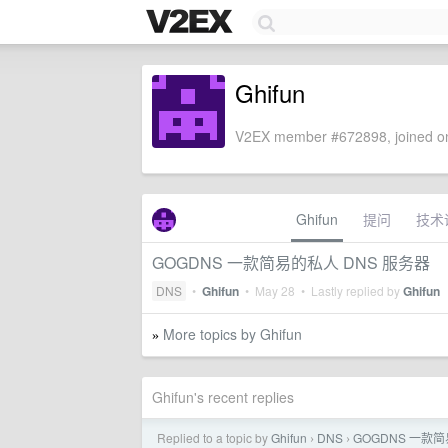
Ghifun
V2EX member #672898, joined on
Ghifun
提问
技术
GOGDNS 一款简易的私人 DNS 服务器
DNS
•
Ghifun
•
May 28
• Lastly replied by
Ghifun
More topics by Ghifun
»
Ghifun's recent replies
Replied to a topic by
Ghifun
DNS
GOGDNS 一款简
›
›