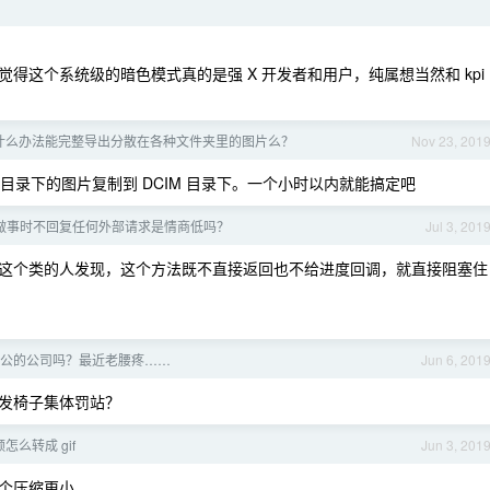
得这个系统级的暗色模式真的是强 X 开发者和用户，纯属想当然和 kpi
手机有什么办法能完整导出分散在各种文件夹里的图片么？
Nov 23, 201
M 目录下的图片复制到 DCIM 目录下。一个小时以内就能搞定吧
做事时不回复任何外部请求是情商低吗？
Jul 3, 201
这个类的人发现，这个方法既不直接返回也不给进度回调，就直接阻塞住
公的公司吗？最近老腰疼……
Jun 6, 201
发椅子集体罚站？
么转成 gif
Jun 3, 201
个压缩更小