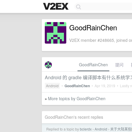
GoodRainChen
V2EX member #248665, joined on
GoodRainChen
提问
Android 的 gradle 编译脚本有什么
Android
•
GoodRainChen
•
Apr 19, 2019
• Lastly r
More topics by GoodRainChen
»
GoodRainChen's recent replies
Replied to a topic by
bclerdx
Android
关于大陆某些国
›
›