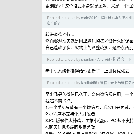
更别提 gif 这个格式本身就是菜鸡，又是一个
Replied to a topic by
code2019
程序员
华为技术和
›
›
密性的？
转进道德还行...
然而客观现实就是阿里腾讯的技术没什么好保密
自己造轮子多、架构上的调整较多，这些东西别
Replied to a topic by
shanlan
Android
阴谋论一下，
›
›
老手机系统都懒得给你更新了，上哪负优化去...
Replied to a topic by
kindle958
微信
天下苦微信久
›
›
至少我是苦微信已久了，奈何微信都在用，一个
我超不爽的点：
1.一个手机只能有一个微信号，我要用来面试
2.小程序不支持个人开发者
3.PC 版微信太辣鸡，主推小程序，PC 却
4.聊天信息多端同步很差劲
5.微信的 APP 本身质量就不是特别好，IOS