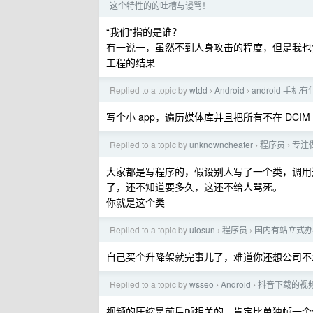
这个特性的的吐槽与谩骂！
“我们”指的是谁？
有一说一，虽然不到人身攻击的程度，但是我也觉
工程的结果
Replied to a topic by
wtdd
Android
android 
›
›
写个小 app，遍历媒体库并且把所有不在 DCI
Replied to a topic by
unknowncheater
程序员
专注
›
›
大家都是写程序的，假设别人写了一个类，调用
了，还不知道要多久，这还不给人骂死。
你就是这个类
Replied to a topic by
uiosun
程序员
国内有站立式办
›
›
自己买个升降架就完事儿了，难道你还想公司不
Replied to a topic by
wsseo
Android
抖音下载的视频怎
›
›
视频的压缩是前后帧相关的，肯定比单独帧一个