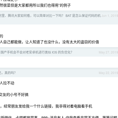
“虽然很菜但是大家都用所以我们也得用”的例子
阿里、腾讯大家如何看，可以简单对比一下吗？ BAT 是怎么保证代码的机
Jun 1, 201
的
人自己都能做，让人知道了也没什么，没有太大的盗窃的价值
国产手机会不会对老安卓机进行类似 IOS 的负优化？
May 27, 201
已，真的吗？
May 22, 201
人拉不动
、交友的小号不好搞
不支持，经常朋友发给我一个什么链接，我非得对着电脑看手机
 手机版微信，卡顿都是常事，999+消息有人 @我查看非常不方便，等等问题