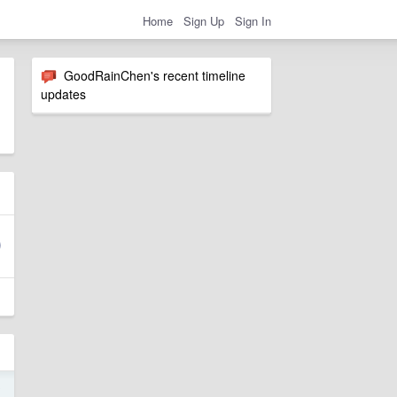
Home
Sign Up
Sign In
GoodRainChen's recent timeline
updates
0