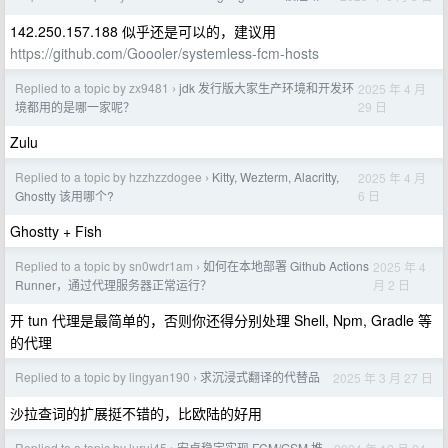
142.250.157.188 似乎还是可以的，建议用
https://github.com/Goooler/systemless-fcm-hosts
Replied to a topic by zx9481
jdk 发行版大家生产环境和开发环
2025 年 4 月
›
29 日
境都用的是哪一家呢？
Zulu
Replied to a topic by hzzhzzdogee
Kitty, Wezterm, Alacritty,
2025 年 4 月
›
6 日
Ghostty 该用哪个?
Ghostty + Fish
Replied to a topic by sn0wdr1am
如何在本地部署 Github Actions
2025 年 4
›
月 2 日
Runner，通过代理服务器正常运行？
开 tun 代理是最简单的，否则你还得分别处理 Shell, Npm, Gradle 等
的代理
Replied to a topic by lingyan190
求沉浸式翻译的代替品
2025 年 3 月 27 日
›
沙拉查词的扩展挺不错的，比欧陆的好用
Replied to a topic by lurui45
安卓稳定实现 FCM/GSM 推