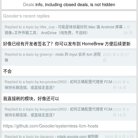
Deals
info, including closed deals, is not hidden
Goooler's recent replies
Replied to a topic by little_cup
可能是体验最好的 Mac 端 Android 屏幕
4 月
›
30 日
镜像+文件传输工具： AndDrive（纯免费，不送码）
好像已经有开发者签名了？你可以发布到 HomeBrew 方便后续更新
Replied to a topic by greenyi
moto 的 myui 会杀 fcm 进程
2025 年 9 月 27
›
日
嘛
不会
Replied to a topic by kouyoukan2902
如何正确配置代理使 FCM
2025 年 6
›
月 14 日
保持长期连接、或直接走直连？
我直接刷的模块，好像还可以
Replied to a topic by kouyoukan2902
如何正确配置代理使 FCM
2025 年 6
›
月 14 日
保持长期连接、或直接走直连？
https://github.com/Goooler/systemless-fcm-hosts
Replied to a topic by dacancc
mtalk.google.com 被阻断
2025 年 6 月 3 日
›