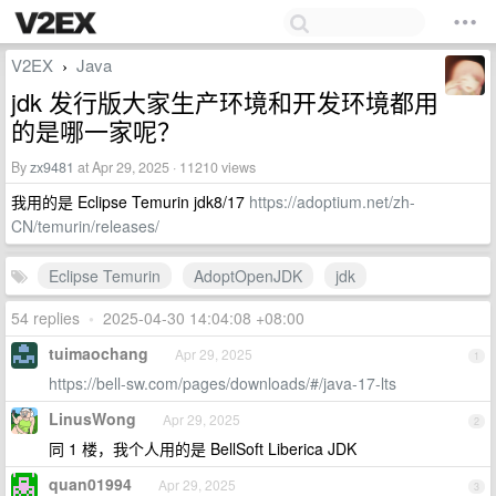
V2EX
Java
›
jdk 发行版大家生产环境和开发环境都用
的是哪一家呢？
By
zx9481
at Apr 29, 2025 · 11210 views
我用的是 Eclipse Temurin jdk8/17
https://adoptium.net/zh-
CN/temurin/releases/
Eclipse Temurin
AdoptOpenJDK
jdk
54 replies
•
2025-04-30 14:04:08 +08:00
tuimaochang
Apr 29, 2025
1
https://bell-sw.com/pages/downloads/#/java-17-lts
LinusWong
Apr 29, 2025
2
同 1 楼，我个人用的是 BellSoft Liberica JDK
quan01994
Apr 29, 2025
3