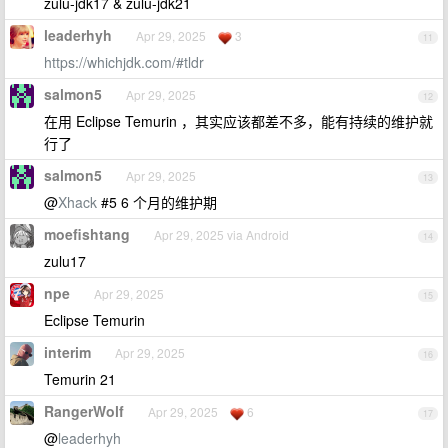
zulu-jdk17 & zulu-jdk21
leaderhyh
Apr 29, 2025
3
11
https://whichjdk.com/#tldr
salmon5
Apr 29, 2025
12
在用 Eclipse Temurin ，其实应该都差不多，能有持续的维护就
行了
salmon5
Apr 29, 2025
13
@
Xhack
#5 6 个月的维护期
moefishtang
Apr 29, 2025 via Android
14
zulu17
npe
Apr 29, 2025
15
Eclipse Temurin
interim
Apr 29, 2025
16
Temurin 21
RangerWolf
Apr 29, 2025
6
17
@
leaderhyh