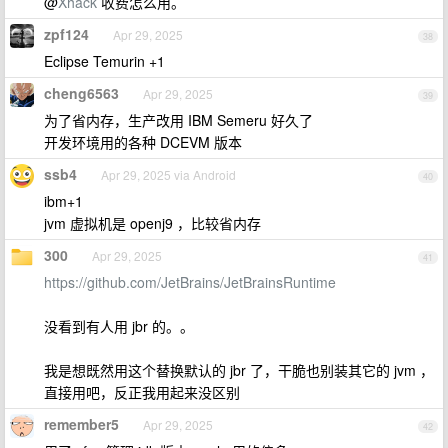
@
Xhack
收费怎么用。
zpf124
Apr 29, 2025
38
Eclipse Temurin +1
cheng6563
Apr 29, 2025
39
为了省内存，生产改用 IBM Semeru 好久了
开发环境用的各种 DCEVM 版本
ssb4
Apr 29, 2025 via Android
40
ibm+1
jvm 虚拟机是 openj9 ，比较省内存
300
Apr 29, 2025
41
https://github.com/JetBrains/JetBrainsRuntime
没看到有人用 jbr 的。。
我是想既然用这个替换默认的 jbr 了，干脆也别装其它的 jvm ，
直接用吧，反正我用起来没区别
remember5
Apr 29, 2025
42