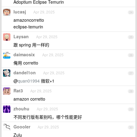
Adoptium Eclipse Temurin
lucasj
Apr 29, 2025
24
amazoncorretto
eclipse-temurin
Laysan
Apr 29, 2025
25
跟 spring 用一样的
daimaosix
Apr 29, 2025
26
俺用 corretto
dandel1on
Apr 29, 2025
27
@
quan01994
微软+1
Rat3
Apr 29, 2025
28
amazon corretto
zhouhu
Apr 29, 2025
29
不同发行版有差别吗，哪个性能更好
Goooler
Apr 29, 2025
30
Zulu