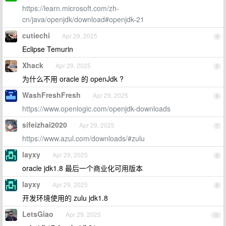
https://learn.microsoft.com/zh-
cn/java/openjdk/download#openjdk-21
cutiechi
Apr 29, 2025
4
Eclipse Temurin
Xhack
Apr 29, 2025
5
为什么不用 oracle 的 openJdk ?
WashFreshFresh
Apr 29, 2025
6
https://www.openlogic.com/openjdk-downloads
sifeizhai2020
Apr 29, 2025
7
https://www.azul.com/downloads/#zulu
layxy
Apr 29, 2025
8
oracle jdk1.8 最后一个商业化可用版本
layxy
Apr 29, 2025
9
开发环境使用的 zulu jdk1.8
LetsGiao
Apr 29, 2025
10