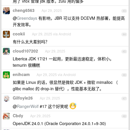
用了 vfox 管理 jdk 版本，zulu 用的偏多
cheng6563
Apr 29, 2025
43
@
Greendays
有影响，JBR 可以支持 DCEVM 热部署，能提高
开发效率。
cookii
Apr 29, 2025 via Android
44
有什么太大差别吗？
cloud107202
Apr 29, 2025
45
Liberica JDK 17/21 一起用，更新最迅速稳定，体积小。
temurin 很糟糕
enihcam
Apr 29, 2025 via Android
46
如果是 Linux 的话，很显然是微软 JDK + 微软 mimalloc （
glibc malloc 的 drop-in 替代），性能基本无敌了。
Gilfoyle26
Apr 29, 2025
47
@
RangerWolf
#17 这个好笑呢
Cbdy
Apr 29, 2025
48
OpenJDK 24.0.1 (Oracle Corporation 24.0.1+9-30)