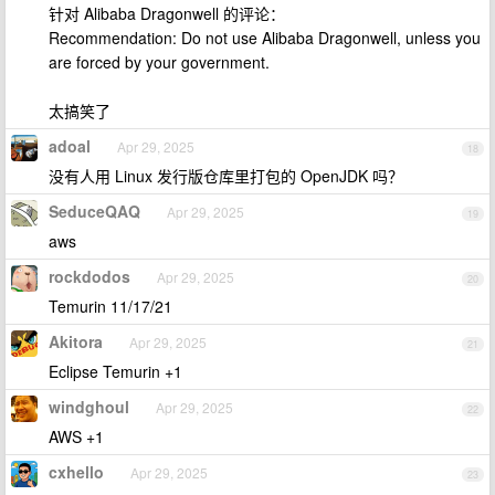
针对 Alibaba Dragonwell 的评论：
Recommendation: Do not use Alibaba Dragonwell, unless you
are forced by your government.
太搞笑了
adoal
Apr 29, 2025
18
没有人用 Linux 发行版仓库里打包的 OpenJDK 吗？
SeduceQAQ
Apr 29, 2025
19
aws
rockdodos
Apr 29, 2025
20
Temurin 11/17/21
Akitora
Apr 29, 2025
21
Eclipse Temurin +1
windghoul
Apr 29, 2025
22
AWS +1
cxhello
Apr 29, 2025
23