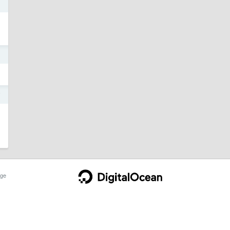
9
8
7
ge