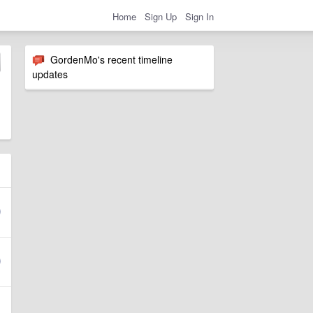
Home
Sign Up
Sign In
GordenMo's recent timeline
updates