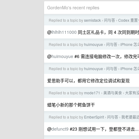
GordenMo's recent replies
Replied to a topic by
semistack
问与答
Codex 
›
›
@
lhlhlh111000
同土区礼品卡，同 4 次同到期
Replied to a topic by
huimouyue
问与答
iPhone
›
›
@
huimouyue
#6 需连接电脑修改一次，修改
Replied to a topic by
huimouyue
问与答
iPhone
›
›
爱思助手可以，都用它修改定位调试和复现
Replied to a topic by
mode171
美酒与美食
大家有
›
›
蜡笔小新的那个鳄鱼饼干
Replied to a topic by
EmberSpirit
问与答
我老婆最近
›
›
@
defunct9
#23 刚想试用一下，登都登不进去...