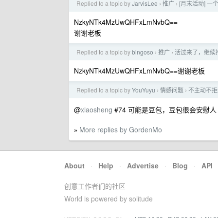
Replied to a topic by
JarvisLee
推广
[月末活动] 一
›
›
NzkyNTk4MzUwQHFxLmNvbQ==
谢谢老板
Replied to a topic by
bingoso
推广
活过来了，继续推广
›
›
NzkyNTk4MzUwQHFxLmNvbQ==谢谢老板
Replied to a topic by
YouYuyu
情感问题
不主动不拒
›
›
@
xiaosheng
#74 可能是豆包，豆包很会安慰
More replies by GordenMo
»
About
·
Help
·
Advertise
·
Blog
·
API
创意工作者们的社区
World is powered by solitude