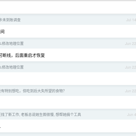
重置卡未到账调查
Jul 1
时间
 怎么修改地理位置
Jun 2
完可断线，后面重启才恢复
 怎么修改地理位置
Jun 2
没有特别想吃，但吃到后大失所望的食物？
Jun 2
找了新工作, 老板总说她生图很慢, 想帮她搞个工具
Jun 
.