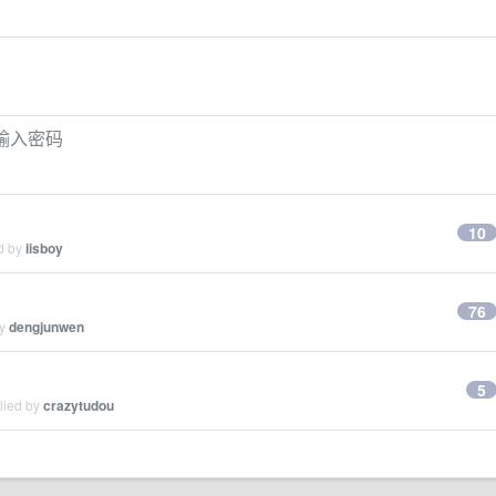
法输入密码
10
ed by
iisboy
76
by
dengjunwen
5
lied by
crazytudou