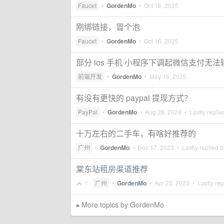
Faucet
•
GordenMo
•
Oct 16, 2025
刚绑链接，冒个泡
Faucet
•
GordenMo
•
Oct 16, 2025
部分 ios 手机 小程序下调起微信支付无
前端开发
•
GordenMo
•
May 16, 2025
有没有更快的 paypal 提现方式？
PayPal
•
GordenMo
•
Aug 28, 2024
• Lastly repli
十万左右的二手车，有啥好推荐的
广州
•
GordenMo
•
Dec 17, 2023
• Lastly replied 
棠东站租房渠道推荐
1
广州
•
GordenMo
•
Apr 25, 2023
• Lastly rep
More topics by GordenMo
»